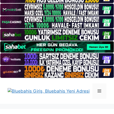
İçeriğe
atla
Menü