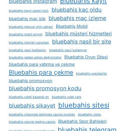
Bluebahis kayıt
bluebahis instagram
bluebahis kaç oldu
bluebahis kayıt süreci hızlı
bluebahis maç izleme
bluebahis maç izle
Bluebahis Mobil
bluebahis mevcut giriş adresi
bluebahis müşteri hizmetleri
bluebahis mobil erişim
bluebahis nasil bir site
bluebahis müşteri sorunları
bluebahis nasıl bağlanılır
bluebahis nasıl kullanıyor
Bluebahis Oyun Sitesi
bluebahis neden adres değiştirelim
bluebahis para yatırma ve çekme
Bluebahis para çekme
bluebahis popülarite
bluebahis promosyon
bluebahis promosyon kodu
bluebahis ruleti kazandı mı
bluebahis rulet çark
bluebahis sitesi
bluebahis sikayet
bluebahis sitesinde dağıtılan casino oyunları
bluebahis slotu
Bluebahis Spor Bahisleri
bluebahis sosyal medya casino
bluebahis telegram