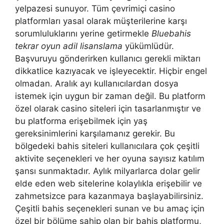
yelpazesi sunuyor. Tüm çevrimiçi casino
platformları yasal olarak müşterilerine karşı
sorumluluklarını yerine getirmekle
Bluebahis
tekrar oyun adil lisanslama
yükümlüdür.
Başvuruyu gönderirken kullanıcı gerekli miktarı
dikkatlice kazıyacak ve işleyecektir. Hiçbir engel
olmadan. Aralık ayı kullanıcılardan dosya
istemek için uygun bir zaman değil. Bu platform
özel olarak casino siteleri için tasarlanmıştır ve
bu platforma erişebilmek için yaş
gereksinimlerini karşılamanız gerekir. Bu
bölgedeki bahis siteleri kullanıcılara çok çeşitli
aktivite seçenekleri ve her oyuna sayısız katılım
şansı sunmaktadır. Aylık milyarlarca dolar gelir
elde eden web sitelerine kolaylıkla erişebilir ve
zahmetsizce para kazanmaya başlayabilirsiniz.
Çeşitli bahis seçenekleri sunan ve bu amaç için
özel bir bölüme sahip olan bir bahis platformu,