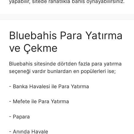
yapabilir, sitede rahatlıkla bahis oynayabilirsiniz.
Bluebahis Para Yatırma
ve Çekme
Bluebahis sitesinde dörtden fazla para yatırma
seçeneği vardır bunlardan en popülerleri ise;
- Banka Havalesi ile Para Yatırma
- Mefete ile Para Yatırma
- Papara
- Anında Havale