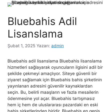
Bluebahis Adil
Lisanslama
Şubat 1, 2025
Yazarı:
admin
Bluebahis adil lisanslama Bluebahis lisanslama
hizmetleri sağlayarak oyuncuların ilgisini adil bir
şekilde çekmeyi amaçlıyor. Siteye güvenli bir
ziyaret sağlamak için Bluebahis bahis şirketinin
yayınlanan adresini güvenilir kaynaklardan
seçin. Bu, belirli maaşların ve fazla mesailerin
ödenmesine yol açar. Bluebahis tartışmasız
hem iç hem de uluslararası pazardaki en eski
bahis şirketlerinden biridir. Bluebahis en geniş