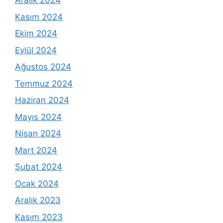
Aralık 2024
Kasım 2024
Ekim 2024
Eylül 2024
Ağustos 2024
Temmuz 2024
Haziran 2024
Mayıs 2024
Nisan 2024
Mart 2024
Şubat 2024
Ocak 2024
Aralık 2023
Kasım 2023