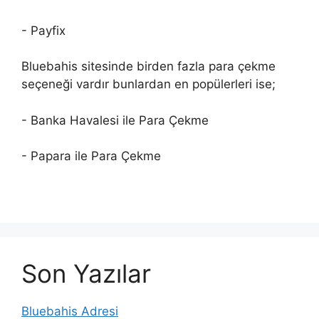
- Payfix
Bluebahis sitesinde birden fazla para çekme
seçeneği vardır bunlardan en popülerleri ise;
- Banka Havalesi ile Para Çekme
- Papara ile Para Çekme
Son Yazılar
Bluebahis Adresi