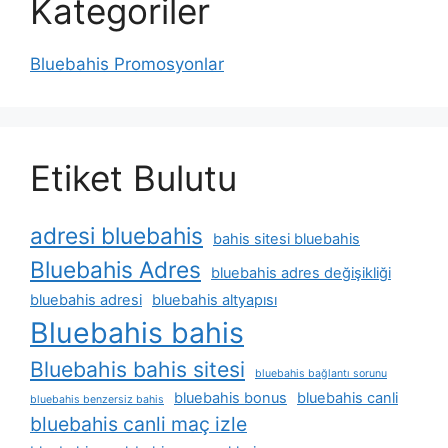
Kategoriler
Bluebahis Promosyonlar
Etiket Bulutu
adresi bluebahis
bahis sitesi bluebahis
Bluebahis Adres
bluebahis adres değişikliği
bluebahis adresi
bluebahis altyapısı
Bluebahis bahis
Bluebahis bahis sitesi
bluebahis bağlantı sorunu
bluebahis bonus
bluebahis canli
bluebahis benzersiz bahis
bluebahis canli maç izle