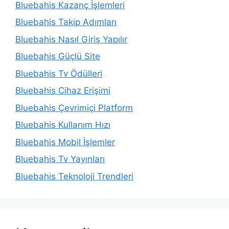
Bluebahis Kazanç İşlemleri
Bluebahis Takip Adımları
Bluebahis Nasıl Giriş Yapılır
Bluebahis Güçlü Site
Bluebahis Tv Ödülleri
Bluebahis Cihaz Erişimi
Bluebahis Çevrimiçi Platform
Bluebahis Kullanım Hızı
Bluebahis Mobil İşlemler
Bluebahis Tv Yayınları
Bluebahis Teknoloji Trendleri