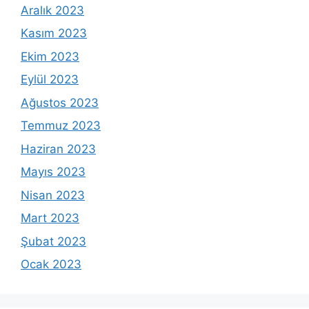
Aralık 2023
Kasım 2023
Ekim 2023
Eylül 2023
Ağustos 2023
Temmuz 2023
Haziran 2023
Mayıs 2023
Nisan 2023
Mart 2023
Şubat 2023
Ocak 2023