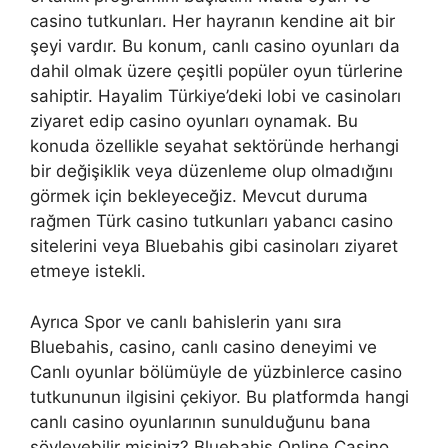
casino tutkunları. Her hayranın kendine ait bir
şeyi vardır. Bu konum, canlı casino oyunları da
dahil olmak üzere çeşitli popüler oyun türlerine
sahiptir. Hayalim Türkiye’deki lobi ve casinoları
ziyaret edip casino oyunları oynamak. Bu
konuda özellikle seyahat sektöründe herhangi
bir değişiklik veya düzenleme olup olmadığını
görmek için bekleyeceğiz. Mevcut duruma
rağmen Türk casino tutkunları yabancı casino
sitelerini veya Bluebahis gibi casinoları ziyaret
etmeye istekli.
Ayrıca Spor ve canlı bahislerin yanı sıra
Bluebahis, casino, canlı casino deneyimi ve
Canlı oyunlar bölümüyle de yüzbinlerce casino
tutkununun ilgisini çekiyor. Bu platformda hangi
canlı casino oyunlarının sunulduğunu bana
söyleyebilir misiniz? Bluebahis Online Casino