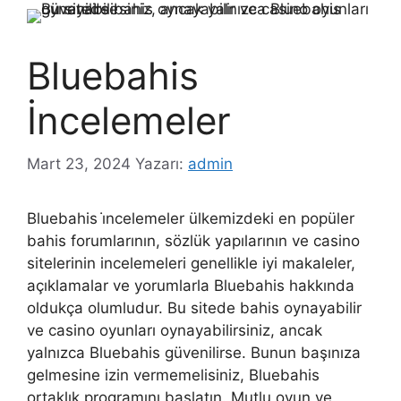
Bluebahis
İncelemeler
Mart 23, 2024
Yazarı:
admin
Bluebahis i̇ncelemeler ülkemizdeki en popüler
bahis forumlarının, sözlük yapılarının ve casino
sitelerinin incelemeleri genellikle iyi makaleler,
açıklamalar ve yorumlarla Bluebahis hakkında
oldukça olumludur. Bu sitede bahis oynayabilir
ve casino oyunları oynayabilirsiniz, ancak
yalnızca Bluebahis güvenilirse. Bunun başınıza
gelmesine izin vermemelisiniz, Bluebahis
ortaklık programını başlatın. Mutlu oyun ve