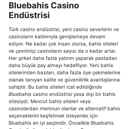
Bluebahis Casino
Endüstrisi
Türk casino endüstrisi, yeni casino severlerin ve
casinoların katılımıyla genişlemeye devam
ediyor. Ne kadar çok insan olursa, bahis siteleri
ve çevrimiçi casinoların sayısı da o kadar artar.
Her şirket daha fazla yatırım yaparak pastadan
daha büyük pay almayı hedefliyor. Yeni bahis
sitelerinden bazıları, daha fazla üye çekmelerine
olanak tanıyan kalite ve güvenilirlik avantajlarına
sahiptir. Bu bahis siteleri icat edildiğinde
Bluebahis casino endüstrisi
yasa dışı bir bahis
sitesiydi. Mevcut bahis siteleri veya
casinolardan memnun olanlar ve alternatif bahis
seçeneklerini keşfetmek isteyenler için
Bluebahis en iyi seçimdir. Öncelikle Bluebahis