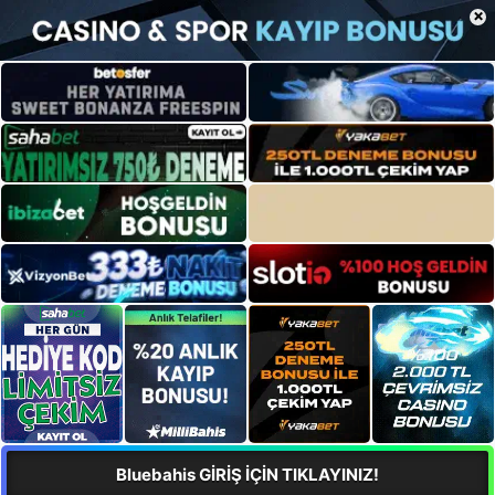
×
Bluebahis GİRİŞ İÇİN TIKLAYINIZ!