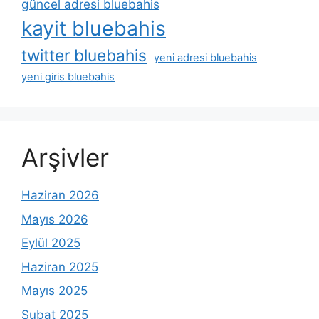
güncel adresi bluebahis
kayit bluebahis
twitter bluebahis
yeni adresi bluebahis
yeni giris bluebahis
Arşivler
Haziran 2026
Mayıs 2026
Eylül 2025
Haziran 2025
Mayıs 2025
Şubat 2025