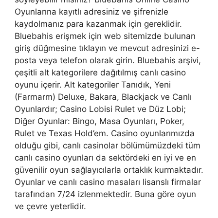
Oyunlarına kayıtlı adresiniz ve şifrenizle
kaydolmanız para kazanmak için gereklidir.
Bluebahis erişmek için web sitemizde bulunan
giriş düğmesine tıklayın ve mevcut adresinizi e-
posta veya telefon olarak girin. Bluebahis arşivi,
çeşitli alt kategorilere dağıtılmış canlı casino
oyunu içerir. Alt kategoriler Tanıdık, Yeni
(Farmarm) Deluxe, Bakara, Blackjack ve Canlı
Oyunlardır; Casino Lobisi Rulet ve Düz Lobi;
Diğer Oyunlar: Bingo, Masa Oyunları, Poker,
Rulet ve Texas Hold’em. Casino oyunlarımızda
olduğu gibi, canlı casinolar bölümümüzdeki tüm
canlı casino oyunları da sektördeki en iyi ve en
güvenilir oyun sağlayıcılarla ortaklık kurmaktadır.
Oyunlar ve canlı casino masaları lisanslı firmalar
tarafından 7/24 izlenmektedir. Buna göre oyun
ve çevre yeterlidir.