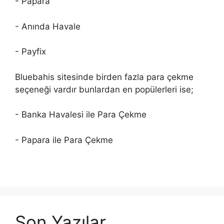
- Papara
- Anında Havale
- Payfix
Bluebahis sitesinde birden fazla para çekme
seçeneği vardır bunlardan en popülerleri ise;
- Banka Havalesi ile Para Çekme
- Papara ile Para Çekme
Son Yazılar