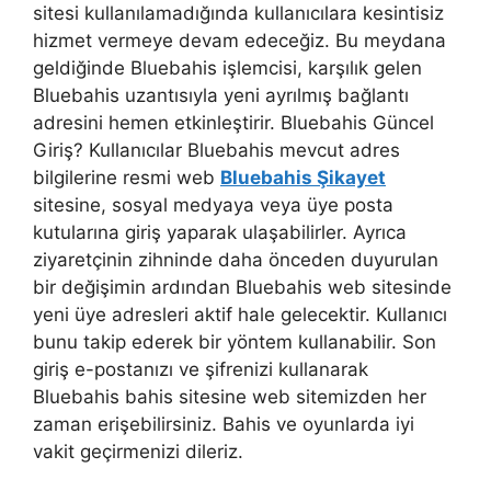
sitesi kullanılamadığında kullanıcılara kesintisiz
hizmet vermeye devam edeceğiz. Bu meydana
geldiğinde Bluebahis işlemcisi, karşılık gelen
Bluebahis uzantısıyla yeni ayrılmış bağlantı
adresini hemen etkinleştirir. Bluebahis Güncel
Giriş? Kullanıcılar Bluebahis mevcut adres
bilgilerine resmi web
Bluebahis Şikayet
sitesine, sosyal medyaya veya üye posta
kutularına giriş yaparak ulaşabilirler. Ayrıca
ziyaretçinin zihninde daha önceden duyurulan
bir değişimin ardından Bluebahis web sitesinde
yeni üye adresleri aktif hale gelecektir. Kullanıcı
bunu takip ederek bir yöntem kullanabilir. Son
giriş e-postanızı ve şifrenizi kullanarak
Bluebahis bahis sitesine web sitemizden her
zaman erişebilirsiniz. Bahis ve oyunlarda iyi
vakit geçirmenizi dileriz.