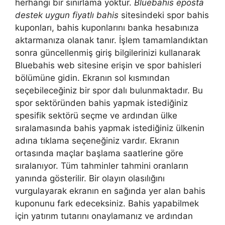
herhangi bir sınırlama yoktur.
Bluebahis eposta
destek uygun fiyatlı bahis
sitesindeki spor bahis
kuponları, bahis kuponlarını banka hesabınıza
aktarmanıza olanak tanır. İşlem tamamlandıktan
sonra güncellenmiş giriş bilgilerinizi kullanarak
Bluebahis web sitesine erişin ve spor bahisleri
bölümüne gidin. Ekranın sol kısmından
seçebileceğiniz bir spor dalı bulunmaktadır. Bu
spor sektöründen bahis yapmak istediğiniz
spesifik sektörü seçme ve ardından ülke
sıralamasında bahis yapmak istediğiniz ülkenin
adına tıklama seçeneğiniz vardır. Ekranın
ortasında maçlar başlama saatlerine göre
sıralanıyor. Tüm tahminler tahmini oranların
yanında gösterilir. Bir olayın olasılığını
vurgulayarak ekranın en sağında yer alan bahis
kuponunu fark edeceksiniz. Bahis yapabilmek
için yatırım tutarını onaylamanız ve ardından