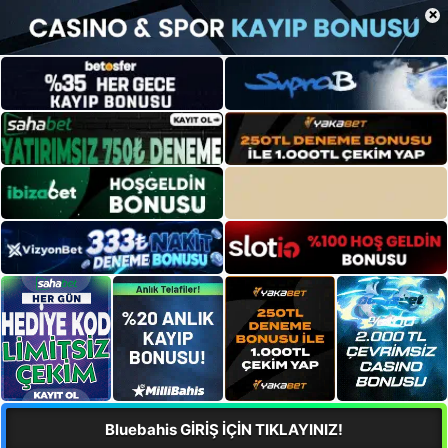
×
Bluebahis GİRİŞ İÇİN TIKLAYINIZ!