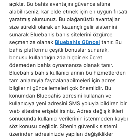
açıktır. Bu bahis avantajını güvence altına
alabilirseniz, kar elde etmek için en uygun fırsatı
yaratmış olursunuz. Bu olağanüstü avantajlar
size sürekli olarak en kazançlı gelir sistemini
sunarak Bluebahis bahis sitelerini özgürce
seçmenize olanak
Bluebahis Güncel
tanır. Bu
bahis platformu çeşitli bonuslar sunarak,
bonusu kullandığınızda hiçbir ek ücret
ödemeden bahis oynamanıza olanak tanır.
Bluebahis bahis kullanıcılarının bu hizmetlerden
tam anlamıyla faydalanabilmeleri için adres
bilgilerini güncellemeleri çok önemlidir. Bu
konumdan Bluebahis adresini kullanan ve
kullanıcıya yeni adresini SMS yoluyla bildiren bir
web sitesine erişebilirsiniz. Adres değişiklikleri
sonucunda kullanıcı verilerinin istenmeden kaybı
söz konusu değildir. Sitenin güvenlik sistemi
üzerinden adresinizde yapılan değişiklikler