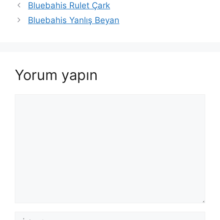
Bluebahis Rulet Çark
Bluebahis Yanlış Beyan
Yorum yapın
Yorum
İsim