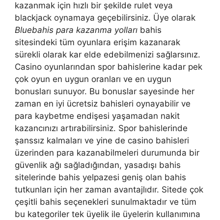
kazanmak için hızlı bir şekilde rulet veya
blackjack oynamaya geçebilirsiniz. Üye olarak
Bluebahis para kazanma yolları
bahis
sitesindeki tüm oyunlara erişim kazanarak
sürekli olarak kar elde edebilmenizi sağlarsınız.
Casino oyunlarından spor bahislerine kadar pek
çok oyun en uygun oranları ve en uygun
bonusları sunuyor. Bu bonuslar sayesinde her
zaman en iyi ücretsiz bahisleri oynayabilir ve
para kaybetme endişesi yaşamadan nakit
kazancınızı artırabilirsiniz. Spor bahislerinde
şanssız kalmaları ve yine de casino bahisleri
üzerinden para kazanabilmeleri durumunda bir
güvenlik ağı sağladığından, yasadışı bahis
sitelerinde bahis yelpazesi geniş olan bahis
tutkunları için her zaman avantajlıdır. Sitede çok
çeşitli bahis seçenekleri sunulmaktadır ve tüm
bu kategoriler tek üyelik ile üyelerin kullanımına