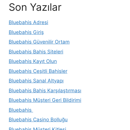
Son Yazılar
Bluebahis Adresi
Bluebahis Giriş
Bluebahis Güvenilir Ortam
Bluebahis Bahis Siteleri
Bluebahis Kayıt Olun
Bluebahis Çeşitli Bahisler
Bluebahis Sanal Altyapı
Bluebahis Bahis Karşılaştırması
Bluebahis Müşteri Geri Bildirimi
Bluebahis
Bluebahis Casino Bolluğu
Bluebahis Müşteri Kitlesi