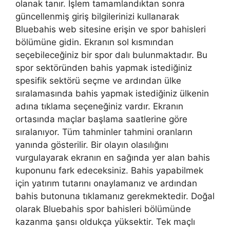
olanak tanır. İşlem tamamlandıktan sonra
güncellenmiş giriş bilgilerinizi kullanarak
Bluebahis web sitesine erişin ve spor bahisleri
bölümüne gidin. Ekranın sol kısmından
seçebileceğiniz bir spor dalı bulunmaktadır. Bu
spor sektöründen bahis yapmak istediğiniz
spesifik sektörü seçme ve ardından ülke
sıralamasında bahis yapmak istediğiniz ülkenin
adına tıklama seçeneğiniz vardır. Ekranın
ortasında maçlar başlama saatlerine göre
sıralanıyor. Tüm tahminler tahmini oranların
yanında gösterilir. Bir olayın olasılığını
vurgulayarak ekranın en sağında yer alan bahis
kuponunu fark edeceksiniz. Bahis yapabilmek
için yatırım tutarını onaylamanız ve ardından
bahis butonuna tıklamanız gerekmektedir. Doğal
olarak Bluebahis spor bahisleri bölümünde
kazanma şansı oldukça yüksektir. Tek maçlı