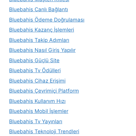
Bluebahis Canlı Bağlantı
Bluebahis Ödeme Doğrulaması
Bluebahis Kazanç İşlemleri
Bluebahis Takip Adımları
Bluebahis Nasıl Giriş Yapılır
Bluebahis Güçlü Site
Bluebahis Tv Ödülleri
Bluebahis Cihaz Erişimi
Bluebahis Çevrimiçi Platform
Bluebahis Kullanım Hızı
Bluebahis Mobil İşlemler
Bluebahis Tv Yayınları
Bluebahis Teknoloji Trendleri