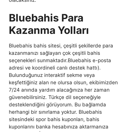
olacaksınız.
Bluebahis Para
Kazanma Yolları
Bluebahis bahis sitesi, çeşitli şekillerde para
kazanmanızı sağlayan çok çeşitli bahis
seçenekleri sunmaktadır.Bluebahis e-posta
adresi ve koordineli canlı destek hattı).
Bulunduğunuz interaktif sekme veya
keşfettiğiniz alan ne olursa olsun, ekibimizden
7/24 anında yardım alacağınıza her zaman
güvenebilirsiniz. Türkçe dil seçeneğiyle
desteklendiğini görüyorum. Bu bağlamda
herhangi bir sınırlama yoktur. Bluebahis
sitesindeki spor bahis kuponları, bahis
kuponlarını banka hesabınıza aktarmanıza