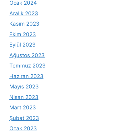
Ocak 2024
Aralık 2023
Kasım 2023
Ekim 2023
Eylül 2023
Ağustos 2023
Temmuz 2023
Haziran 2023
Mayıs 2023
Nisan 2023
Mart 2023
Şubat 2023
Ocak 2023