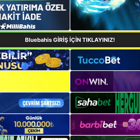
Bluebahis GİRİŞ İÇİN TIKLAYINIZ!