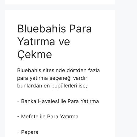
Bluebahis Para
Yatırma ve
Çekme
Bluebahis sitesinde dörtden fazla
para yatırma seçeneği vardır
bunlardan en popülerleri ise;
- Banka Havalesi ile Para Yatırma
- Mefete ile Para Yatırma
- Papara