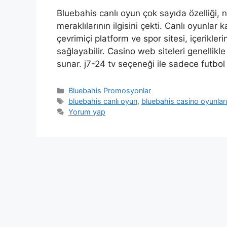
Bluebahis canlı oyun çok sayıda özelliği, n
meraklılarının ilgisini çekti. Canlı oyunlar 
çevrimiçi platform ve spor sitesi, içeriklerin
sağlayabilir. Casino web siteleri genellikle
sunar. j7-24 tv seçeneği ile sadece futbol
Kategoriler
Bluebahis Promosyonlar
Etiketler
bluebahis canlı oyun
,
bluebahis casino oyunlar
Yorum yap