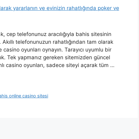
 cep telefonunuz aracılığıyla bahis sitesinin
 Akıllı telefonunuzun rahatlığından tam olarak
e casino oyunları oynayın. Tarayıcı uyumlu bir
ok. Tek yapmanız gereken sitemizden güncel
anlı casino oyunları, sadece siteyi açarak tüm …
his online casino sitesi