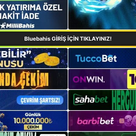
Bluebahis GİRİŞ İÇİN TIKLAYINIZ!