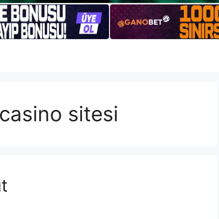
casino sitesi
t