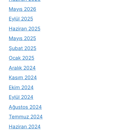
Mayıs 2026
Eylül 2025
Haziran 2025
Mayıs 2025
Şubat 2025
Ocak 2025
Aralık 2024
Kasım 2024
Ekim 2024
Eylül 2024
Ağustos 2024
Temmuz 2024
Haziran 2024