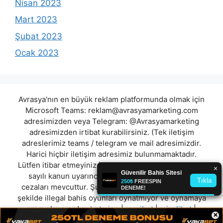
Nisan 2023
Mart 2023
Şubat 2023
Ocak 2023
Avrasya'nın en büyük reklam platformunda olmak için
Microsoft Teams:
reklam@avrasyamarketing.com
adresimizden veya Telegram: @Avrasyamarketing
adresimizden irtibat kurabilirsiniz. (Tek iletişim
adreslerimiz teams / telegram ve mail adresimizdir.
Harici hiçbir iletişim adresimiz bulunmamaktadır.
Lütfen itibar etmeyiniz.) Türkiye yasalarına göre 7258
sayılı kanun uyarınca yasa dışı bahis oynamanın
cezaları mevcuttur. Şu an bulunduğunuz site hiç bir
şekilde illegal bahis oyunları oynatmıyor ve oynamaya
aracı olmuyordur.
betmino
|
mavibet
|
misalibet
|
×
maltbahis
|
betreward
|
pablosbet
|
axbet
|
undobet