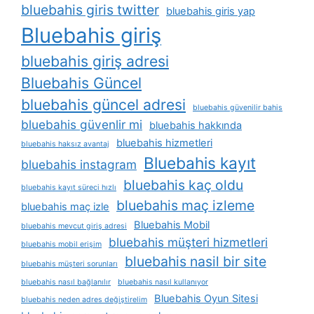
bluebahis giris twitter
bluebahis giris yap
Bluebahis giriş
bluebahis giriş adresi
Bluebahis Güncel
bluebahis güncel adresi
bluebahis güvenilir bahis
bluebahis güvenlir mi
bluebahis hakkında
bluebahis hizmetleri
bluebahis haksız avantaj
Bluebahis kayıt
bluebahis instagram
bluebahis kaç oldu
bluebahis kayıt süreci hızlı
bluebahis maç izleme
bluebahis maç izle
Bluebahis Mobil
bluebahis mevcut giriş adresi
bluebahis müşteri hizmetleri
bluebahis mobil erişim
bluebahis nasil bir site
bluebahis müşteri sorunları
bluebahis nasıl bağlanılır
bluebahis nasıl kullanıyor
Bluebahis Oyun Sitesi
bluebahis neden adres değiştirelim