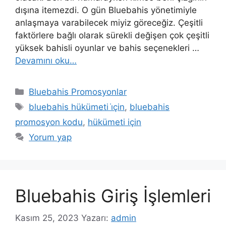
dışına itemezdi. O gün Bluebahis yönetimiyle
anlaşmaya varabilecek miyiz göreceğiz. Çeşitli
faktörlere bağlı olarak sürekli değişen çok çeşitli
yüksek bahisli oyunlar ve bahis seçenekleri …
Devamını oku…
Kategoriler
Bluebahis Promosyonlar
Etiketler
bluebahis hükümeti i̇çin
,
bluebahis
promosyon kodu
,
hükümeti için
Yorum yap
Bluebahis Giriş İşlemleri
Kasım 25, 2023
Yazarı:
admin