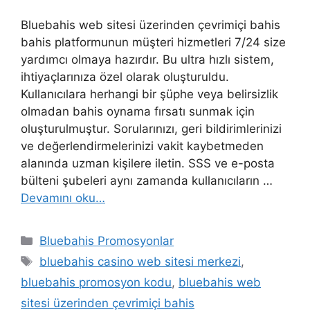
Bluebahis web sitesi üzerinden çevrimiçi bahis
bahis platformunun müşteri hizmetleri 7/24 size
yardımcı olmaya hazırdır. Bu ultra hızlı sistem,
ihtiyaçlarınıza özel olarak oluşturuldu.
Kullanıcılara herhangi bir şüphe veya belirsizlik
olmadan bahis oynama fırsatı sunmak için
oluşturulmuştur. Sorularınızı, geri bildirimlerinizi
ve değerlendirmelerinizi vakit kaybetmeden
alanında uzman kişilere iletin. SSS ve e-posta
bülteni şubeleri aynı zamanda kullanıcıların …
Devamını oku…
Kategoriler
Bluebahis Promosyonlar
Etiketler
bluebahis casino web sitesi merkezi
,
bluebahis promosyon kodu
,
bluebahis web
sitesi üzerinden çevrimiçi bahis