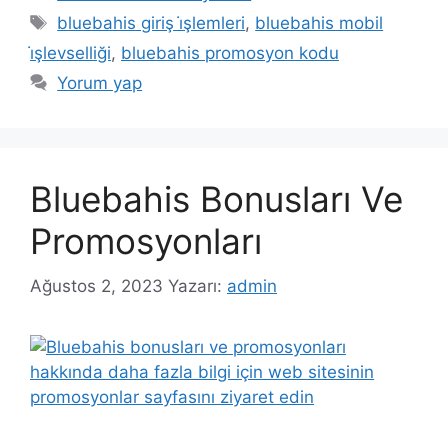
Etiketler
bluebahis giriş i̇şlemleri
,
bluebahis mobil
i̇şlevselliği
,
bluebahis promosyon kodu
Yorum yap
Bluebahis Bonusları Ve
Promosyonları
Ağustos 2, 2023
Yazarı:
admin