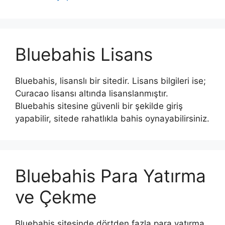
Bluebahis Lisans
Bluebahis, lisanslı bir sitedir. Lisans bilgileri ise;
Curacao lisansı altında lisanslanmıştır.
Bluebahis sitesine güvenli bir şekilde giriş
yapabilir, sitede rahatlıkla bahis oynayabilirsiniz.
Bluebahis Para Yatırma
ve Çekme
Bluebahis sitesinde dörtden fazla para yatırma