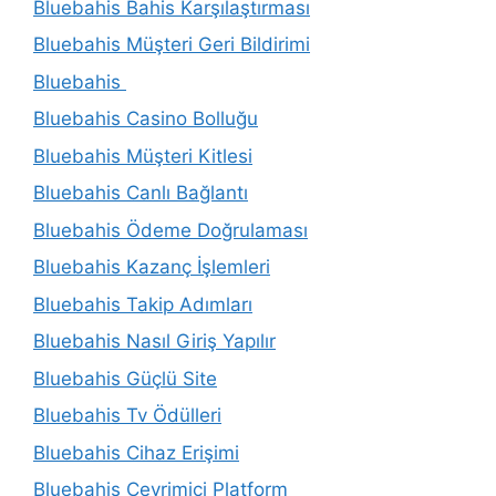
Bluebahis Bahis Karşılaştırması
Bluebahis Müşteri Geri Bildirimi
Bluebahis
Bluebahis Casino Bolluğu
Bluebahis Müşteri Kitlesi
Bluebahis Canlı Bağlantı
Bluebahis Ödeme Doğrulaması
Bluebahis Kazanç İşlemleri
Bluebahis Takip Adımları
Bluebahis Nasıl Giriş Yapılır
Bluebahis Güçlü Site
Bluebahis Tv Ödülleri
Bluebahis Cihaz Erişimi
Bluebahis Çevrimiçi Platform