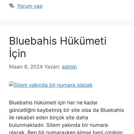
Yorum yap
Bluebahis Hükümeti
İçin
Nisan 6, 2024
Yazarı:
admin
Bluebahis hükümeti için her ne kadar
güncelliğini kaybetmiş bir site olsa da Bluebahis
ile rekabet eden birçok site daha
bulunmaktadır. Sitem yakında bir numara
olacak. Ben bir numarayken kimse beni çizginin