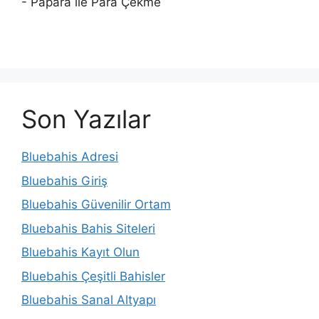
- Papara ile Para Çekme
Son Yazılar
Bluebahis Adresi
Bluebahis Giriş
Bluebahis Güvenilir Ortam
Bluebahis Bahis Siteleri
Bluebahis Kayıt Olun
Bluebahis Çeşitli Bahisler
Bluebahis Sanal Altyapı