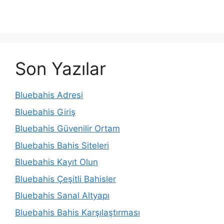
Son Yazılar
Bluebahis Adresi
Bluebahis Giriş
Bluebahis Güvenilir Ortam
Bluebahis Bahis Siteleri
Bluebahis Kayıt Olun
Bluebahis Çeşitli Bahisler
Bluebahis Sanal Altyapı
Bluebahis Bahis Karşılaştırması