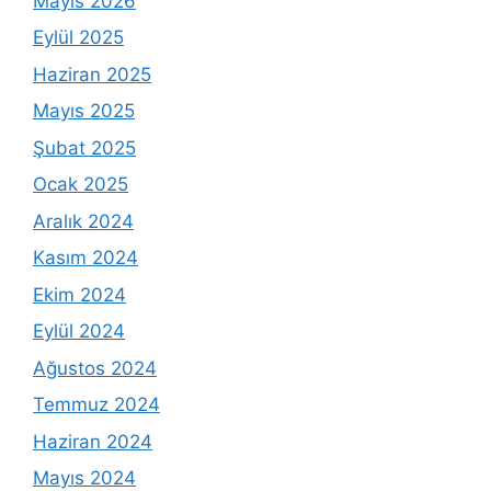
Mayıs 2026
Eylül 2025
Haziran 2025
Mayıs 2025
Şubat 2025
Ocak 2025
Aralık 2024
Kasım 2024
Ekim 2024
Eylül 2024
Ağustos 2024
Temmuz 2024
Haziran 2024
Mayıs 2024