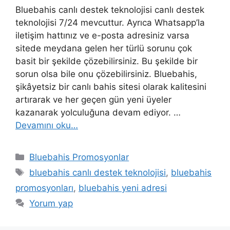
Bluebahis canlı destek teknolojisi canlı destek
teknolojisi 7/24 mevcuttur. Ayrıca Whatsapp’la
iletişim hattınız ve e-posta adresiniz varsa
sitede meydana gelen her türlü sorunu çok
basit bir şekilde çözebilirsiniz. Bu şekilde bir
sorun olsa bile onu çözebilirsiniz. Bluebahis,
şikâyetsiz bir canlı bahis sitesi olarak kalitesini
artırarak ve her geçen gün yeni üyeler
kazanarak yolculuğuna devam ediyor. …
Devamını oku…
Kategoriler
Bluebahis Promosyonlar
Etiketler
bluebahis canlı destek teknolojisi
,
bluebahis
promosyonları
,
bluebahis yeni adresi
Yorum yap