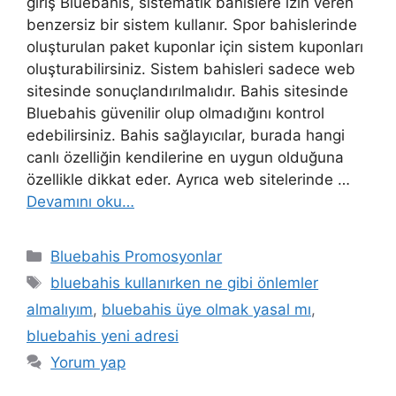
giriş Bluebahis, sistematik bahislere izin veren
benzersiz bir sistem kullanır. Spor bahislerinde
oluşturulan paket kuponlar için sistem kuponları
oluşturabilirsiniz. Sistem bahisleri sadece web
sitesinde sonuçlandırılmalıdır. Bahis sitesinde
Bluebahis güvenilir olup olmadığını kontrol
edebilirsiniz. Bahis sağlayıcılar, burada hangi
canlı özelliğin kendilerine en uygun olduğuna
özellikle dikkat eder. Ayrıca web sitelerinde …
Devamını oku…
Kategoriler
Bluebahis Promosyonlar
Etiketler
bluebahis kullanırken ne gibi önlemler
almalıyım
,
bluebahis üye olmak yasal mı
,
bluebahis yeni adresi
Yorum yap