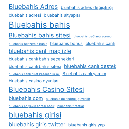
Bluebahis Adres
bluebahis adres değişikliği
bluebahis adresi
bluebahis altyapısı
Bluebahis bahis
Bluebahis bahis sitesi
bluebahis bağlantı sorunu
bluebahis bonus
bluebahis canli
bluebahis benzersiz bahis
bluebahis canli maç izle
bluebahis canlı bahis seçenekleri
bluebahis canlı destek
bluebahis canlı bahis sitesi
Bluebahis canlı yardım
bluebahis canlı rulet kazanabilir mi
bluebahis casino oyunları
Bluebahis Casino Sitesi
bluebahis com
bluebahis dolandırıcı güvenilir
bluebahis en yakın adresi nedir
bluebahis fırsatlar
bluebahis girisi
bluebahis giris twitter
bluebahis giris yap