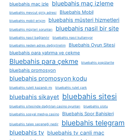
bluebahis maç izleme
bluebahis maç izle
Bluebahis Mobil
bluebahis mevcut giriş adresi
bluebahis müşteri hizmetleri
bluebahis mobil erişim
bluebahis nasil bir site
bluebahis müşteri sorunları
bluebahis nasıl bağlanılır
bluebahis nasıl kullanıyor
Bluebahis Oyun Sitesi
bluebahis neden adres değiştirelim
bluebahis para yatırma ve çekme
Bluebahis para çekme
bluebahis popülarite
bluebahis promosyon
bluebahis promosyon kodu
bluebahis ruleti kazandı mı
bluebahis rulet çark
bluebahis sitesi
bluebahis sikayet
bluebahis sitesinde dağıtılan casino oyunları
bluebahis slotu
Bluebahis Spor Bahisleri
bluebahis sosyal medya casino
bluebahis telegram
bluebahis talep seçeneği nedir
bluebahis tv
bluebahis tv canli maç