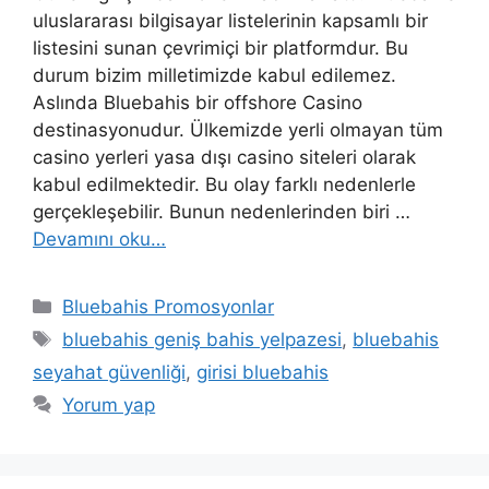
uluslararası bilgisayar listelerinin kapsamlı bir
listesini sunan çevrimiçi bir platformdur. Bu
durum bizim milletimizde kabul edilemez.
Aslında Bluebahis bir offshore Casino
destinasyonudur. Ülkemizde yerli olmayan tüm
casino yerleri yasa dışı casino siteleri olarak
kabul edilmektedir. Bu olay farklı nedenlerle
gerçekleşebilir. Bunun nedenlerinden biri …
Devamını oku…
Kategoriler
Bluebahis Promosyonlar
Etiketler
bluebahis geniş bahis yelpazesi
,
bluebahis
seyahat güvenliği
,
girisi bluebahis
Yorum yap