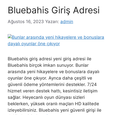
Bluebahis Giriş Adresi
Ağustos 16, 2023
Yazarı:
admin
Bluebahis giriş adresi yeni giriş adresi ile
Bluebahis birçok imkan sunuyor. Bunlar
arasında yeni hikayelere ve bonuslara dayalı
oyunlar öne çıkıyor. Ayrıca daha çeşitli ve
güvenli ödeme yöntemlerini destekler. 7/24
hizmet veren destek hattı, kesintisiz iletişim
sağlar. Heyecanlı oyun dünyası sizleri
beklerken, yüksek oranlı maçları HD kalitede
izleyebilirsiniz. Bluebahis yeni güvenli girişi ile