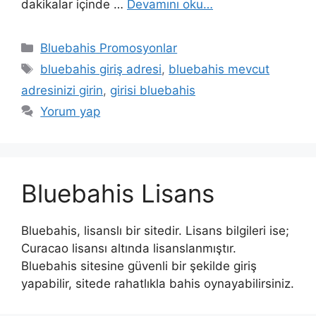
dakikalar içinde …
Devamını oku…
Kategoriler
Bluebahis Promosyonlar
Etiketler
bluebahis giriş adresi
,
bluebahis mevcut
adresinizi girin
,
girisi bluebahis
Yorum yap
Bluebahis Lisans
Bluebahis, lisanslı bir sitedir. Lisans bilgileri ise;
Curacao lisansı altında lisanslanmıştır.
Bluebahis sitesine güvenli bir şekilde giriş
yapabilir, sitede rahatlıkla bahis oynayabilirsiniz.