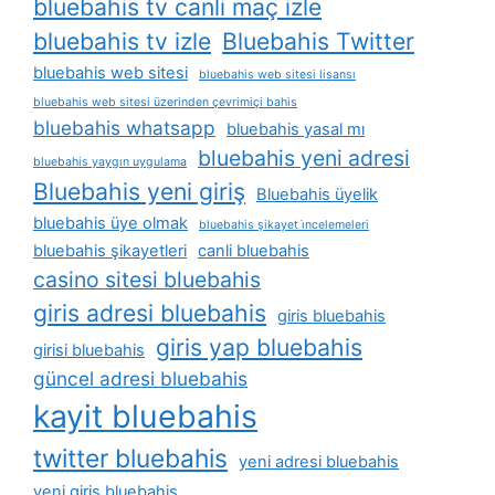
bluebahis tv canli maç izle
bluebahis tv izle
Bluebahis Twitter
bluebahis web sitesi
bluebahis web sitesi lisansı
bluebahis web sitesi üzerinden çevrimiçi bahis
bluebahis whatsapp
bluebahis yasal mı
bluebahis yeni adresi
bluebahis yaygın uygulama
Bluebahis yeni giriş
Bluebahis üyelik
bluebahis üye olmak
bluebahis şikayet i̇ncelemeleri
bluebahis şikayetleri
canli bluebahis
casino sitesi bluebahis
giris adresi bluebahis
giris bluebahis
giris yap bluebahis
girisi bluebahis
güncel adresi bluebahis
kayit bluebahis
twitter bluebahis
yeni adresi bluebahis
yeni giris bluebahis