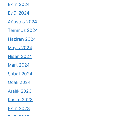
Ekim 2024
Eylül 2024
Ağustos 2024
Temmuz 2024
Haziran 2024
Mayıs 2024
Nisan 2024
Mart 2024
Şubat 2024
Ocak 2024
Aralık 2023
Kasım 2023
Ekim 2023