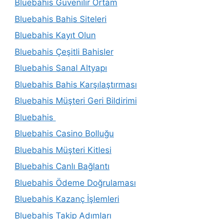
Bluebahis Güvenilir Ortam
Bluebahis Bahis Siteleri
Bluebahis Kayıt Olun
Bluebahis Çeşitli Bahisler
Bluebahis Sanal Altyapı
Bluebahis Bahis Karşılaştırması
Bluebahis Müşteri Geri Bildirimi
Bluebahis
Bluebahis Casino Bolluğu
Bluebahis Müşteri Kitlesi
Bluebahis Canlı Bağlantı
Bluebahis Ödeme Doğrulaması
Bluebahis Kazanç İşlemleri
Bluebahis Takip Adımları