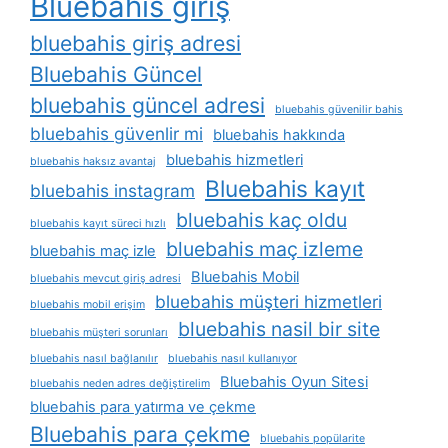
Bluebahis giriş
bluebahis giriş adresi
Bluebahis Güncel
bluebahis güncel adresi
bluebahis güvenilir bahis
bluebahis güvenlir mi
bluebahis hakkında
bluebahis hizmetleri
bluebahis haksız avantaj
Bluebahis kayıt
bluebahis instagram
bluebahis kaç oldu
bluebahis kayıt süreci hızlı
bluebahis maç izleme
bluebahis maç izle
Bluebahis Mobil
bluebahis mevcut giriş adresi
bluebahis müşteri hizmetleri
bluebahis mobil erişim
bluebahis nasil bir site
bluebahis müşteri sorunları
bluebahis nasıl bağlanılır
bluebahis nasıl kullanıyor
Bluebahis Oyun Sitesi
bluebahis neden adres değiştirelim
bluebahis para yatırma ve çekme
Bluebahis para çekme
bluebahis popülarite