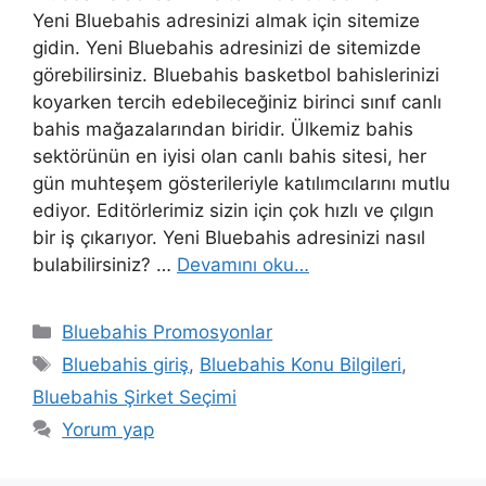
Yeni Bluebahis adresinizi almak için sitemize
gidin. Yeni Bluebahis adresinizi de sitemizde
görebilirsiniz. Bluebahis basketbol bahislerinizi
koyarken tercih edebileceğiniz birinci sınıf canlı
bahis mağazalarından biridir. Ülkemiz bahis
sektörünün en iyisi olan canlı bahis sitesi, her
gün muhteşem gösterileriyle katılımcılarını mutlu
ediyor. Editörlerimiz sizin için çok hızlı ve çılgın
bir iş çıkarıyor. Yeni Bluebahis adresinizi nasıl
bulabilirsiniz? …
Devamını oku…
Kategoriler
Bluebahis Promosyonlar
Etiketler
Bluebahis giriş
,
Bluebahis Konu Bilgileri
,
Bluebahis Şirket Seçimi
Yorum yap