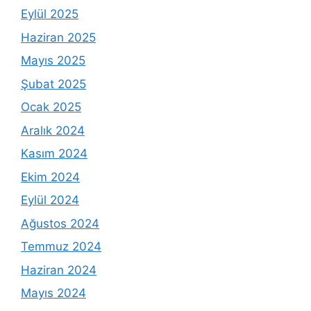
Eylül 2025
Haziran 2025
Mayıs 2025
Şubat 2025
Ocak 2025
Aralık 2024
Kasım 2024
Ekim 2024
Eylül 2024
Ağustos 2024
Temmuz 2024
Haziran 2024
Mayıs 2024