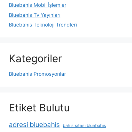
Bluebahis Mobil İşlemler
Bluebahis Tv Yayınları
Bluebahis Teknoloji Trendleri
Kategoriler
Bluebahis Promosyonlar
Etiket Bulutu
adresi bluebahis
bahis sitesi bluebahis