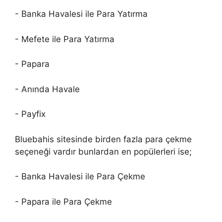
- Banka Havalesi ile Para Yatırma
- Mefete ile Para Yatırma
- Papara
- Anında Havale
- Payfix
Bluebahis sitesinde birden fazla para çekme
seçeneği vardır bunlardan en popülerleri ise;
- Banka Havalesi ile Para Çekme
- Papara ile Para Çekme