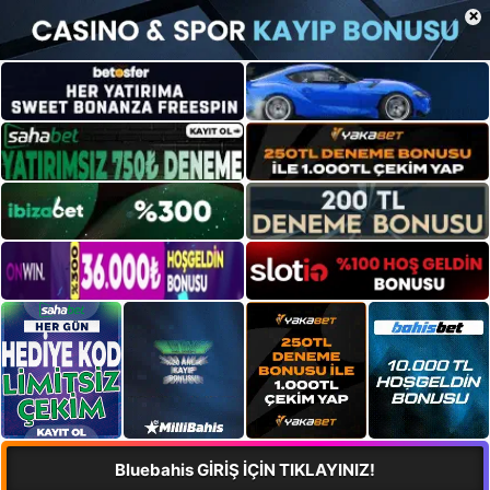
×
Bluebahis GİRİŞ İÇİN TIKLAYINIZ!