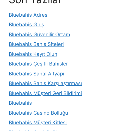
Bluebahis Adresi
Bluebahis Giriş
Bluebahis Güvenilir Ortam
Bluebahis Bahis Siteleri
Bluebahis Kayıt Olun
Bluebahis Çeşitli Bahisler
Bluebahis Sanal Altyapı
Bluebahis Bahis Karşılaştırması
Bluebahis Müşteri Geri Bildirimi
Bluebahis
Bluebahis Casino Bolluğu
Bluebahis Müşteri Kitlesi