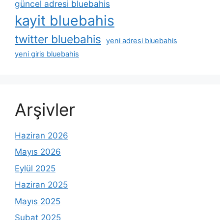
güncel adresi bluebahis
kayit bluebahis
twitter bluebahis
yeni adresi bluebahis
yeni giris bluebahis
Arşivler
Haziran 2026
Mayıs 2026
Eylül 2025
Haziran 2025
Mayıs 2025
Şubat 2025