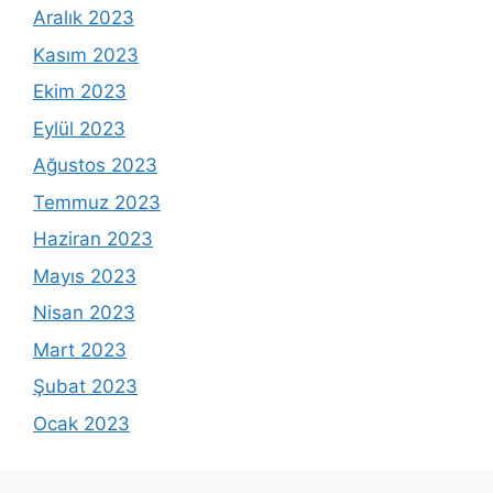
Aralık 2023
Kasım 2023
Ekim 2023
Eylül 2023
Ağustos 2023
Temmuz 2023
Haziran 2023
Mayıs 2023
Nisan 2023
Mart 2023
Şubat 2023
Ocak 2023