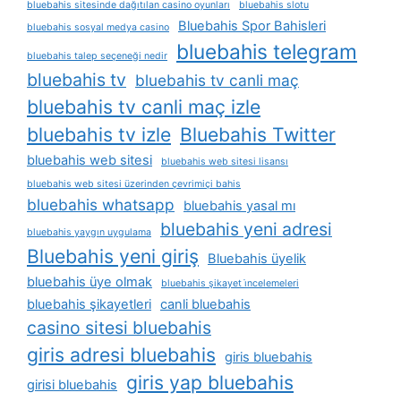
bluebahis sitesinde dağıtılan casino oyunları
bluebahis slotu
Bluebahis Spor Bahisleri
bluebahis sosyal medya casino
bluebahis telegram
bluebahis talep seçeneği nedir
bluebahis tv
bluebahis tv canli maç
bluebahis tv canli maç izle
bluebahis tv izle
Bluebahis Twitter
bluebahis web sitesi
bluebahis web sitesi lisansı
bluebahis web sitesi üzerinden çevrimiçi bahis
bluebahis whatsapp
bluebahis yasal mı
bluebahis yeni adresi
bluebahis yaygın uygulama
Bluebahis yeni giriş
Bluebahis üyelik
bluebahis üye olmak
bluebahis şikayet i̇ncelemeleri
bluebahis şikayetleri
canli bluebahis
casino sitesi bluebahis
giris adresi bluebahis
giris bluebahis
giris yap bluebahis
girisi bluebahis