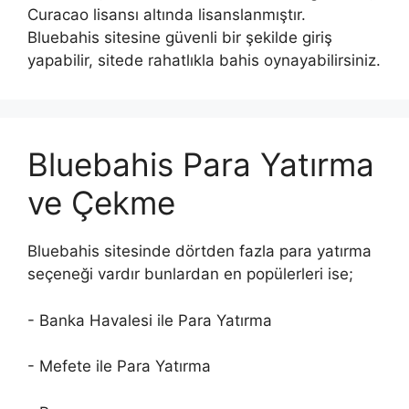
Curacao lisansı altında lisanslanmıştır.
Bluebahis sitesine güvenli bir şekilde giriş
yapabilir, sitede rahatlıkla bahis oynayabilirsiniz.
Bluebahis Para Yatırma
ve Çekme
Bluebahis sitesinde dörtden fazla para yatırma
seçeneği vardır bunlardan en popülerleri ise;
- Banka Havalesi ile Para Yatırma
- Mefete ile Para Yatırma