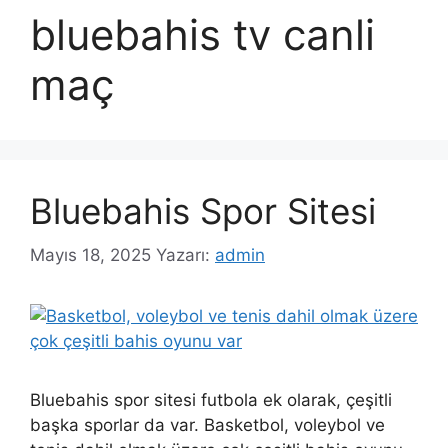
bluebahis tv canli
maç
Bluebahis Spor Sitesi
Mayıs 18, 2025
Yazarı:
admin
Bluebahis spor sitesi futbola ek olarak, çeşitli
başka sporlar da var. Basketbol, ​​voleybol ve