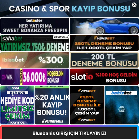
×
Bluebahis GİRİŞ İÇİN TIKLAYINIZ!