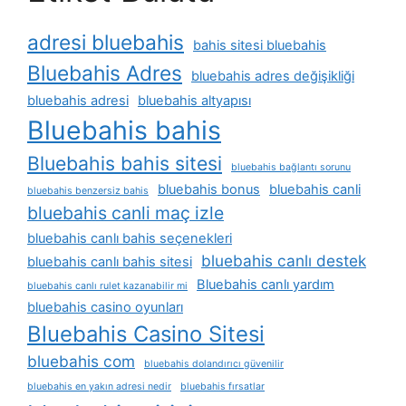
adresi bluebahis
bahis sitesi bluebahis
Bluebahis Adres
bluebahis adres değişikliği
bluebahis adresi
bluebahis altyapısı
Bluebahis bahis
Bluebahis bahis sitesi
bluebahis bağlantı sorunu
bluebahis bonus
bluebahis canli
bluebahis benzersiz bahis
bluebahis canli maç izle
bluebahis canlı bahis seçenekleri
bluebahis canlı destek
bluebahis canlı bahis sitesi
Bluebahis canlı yardım
bluebahis canlı rulet kazanabilir mi
bluebahis casino oyunları
Bluebahis Casino Sitesi
bluebahis com
bluebahis dolandırıcı güvenilir
bluebahis en yakın adresi nedir
bluebahis fırsatlar