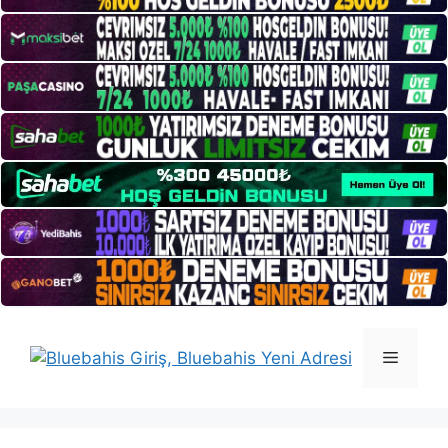
İçeriğe
atla
Menü