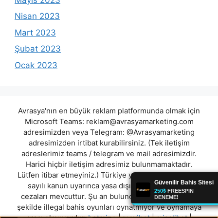
Nisan 2023
Mart 2023
Şubat 2023
Ocak 2023
Avrasya'nın en büyük reklam platformunda olmak için
Microsoft Teams:
reklam@avrasyamarketing.com
adresimizden veya Telegram: @Avrasyamarketing
adresimizden irtibat kurabilirsiniz. (Tek iletişim
adreslerimiz teams / telegram ve mail adresimizdir.
Harici hiçbir iletişim adresimiz bulunmamaktadır.
Lütfen itibar etmeyiniz.) Türkiye yasalarına göre 7258
sayılı kanun uyarınca yasa dışı bahis oynamanın
cezaları mevcuttur. Şu an bulunduğunuz site hiç bir
şekilde illegal bahis oyunları oynatmıyor ve oynamaya
aracı olmuyordur.
betmino
|
mavibet
|
misalibet
|