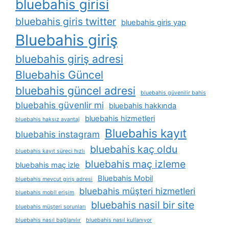
bluebahis girisi
bluebahis giris twitter
bluebahis giris yap
Bluebahis giriş
bluebahis giriş adresi
Bluebahis Güncel
bluebahis güncel adresi
bluebahis güvenilir bahis
bluebahis güvenlir mi
bluebahis hakkında
bluebahis hizmetleri
bluebahis haksız avantaj
Bluebahis kayıt
bluebahis instagram
bluebahis kaç oldu
bluebahis kayıt süreci hızlı
bluebahis maç izleme
bluebahis maç izle
Bluebahis Mobil
bluebahis mevcut giriş adresi
bluebahis müşteri hizmetleri
bluebahis mobil erişim
bluebahis nasil bir site
bluebahis müşteri sorunları
bluebahis nasıl bağlanılır
bluebahis nasıl kullanıyor