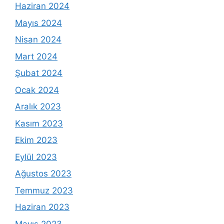
Haziran 2024
Mayıs 2024
Nisan 2024
Mart 2024
Şubat 2024
Ocak 2024
Aralık 2023
Kasım 2023
Ekim 2023
Eylül 2023
Ağustos 2023
Temmuz 2023
Haziran 2023
Mayıs 2023