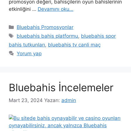
promosyon değeri, bahisçilerin oyun bahislerinin
etkinliğini …
Devamını oku…
Kategoriler
Bluebahis Promosyonlar
Etiketler
bluebahis bahis platformu
,
bluebahis spor
bahis tutkunları
,
bluebahis tv canli maç
Yorum yap
Bluebahis İncelemeler
Mart 23, 2024
Yazarı:
admin