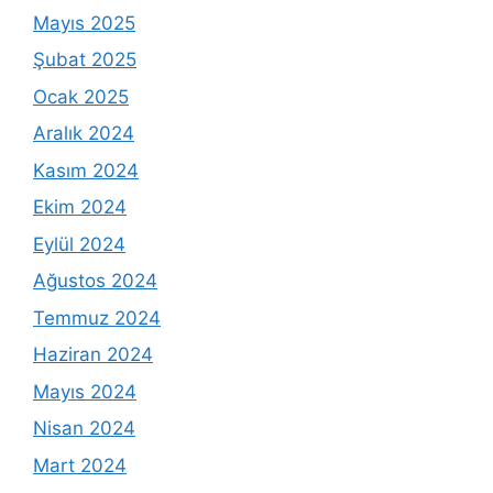
Mayıs 2025
Şubat 2025
Ocak 2025
Aralık 2024
Kasım 2024
Ekim 2024
Eylül 2024
Ağustos 2024
Temmuz 2024
Haziran 2024
Mayıs 2024
Nisan 2024
Mart 2024