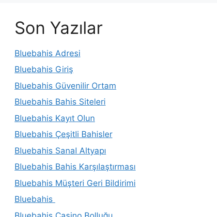
Son Yazılar
Bluebahis Adresi
Bluebahis Giriş
Bluebahis Güvenilir Ortam
Bluebahis Bahis Siteleri
Bluebahis Kayıt Olun
Bluebahis Çeşitli Bahisler
Bluebahis Sanal Altyapı
Bluebahis Bahis Karşılaştırması
Bluebahis Müşteri Geri Bildirimi
Bluebahis
Bluebahis Casino Bolluğu