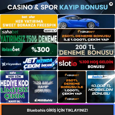
×
Bluebahis GİRİŞ İÇİN TIKLAYINIZ!