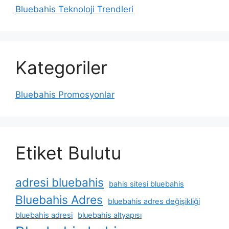
Bluebahis Teknoloji Trendleri
Kategoriler
Bluebahis Promosyonlar
Etiket Bulutu
adresi bluebahis
bahis sitesi bluebahis
Bluebahis Adres
bluebahis adres değişikliği
bluebahis adresi
bluebahis altyapısı