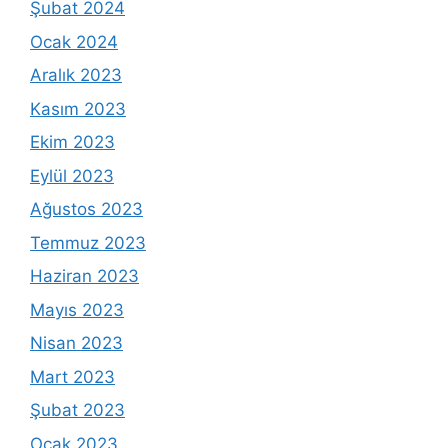
Şubat 2024
Ocak 2024
Aralık 2023
Kasım 2023
Ekim 2023
Eylül 2023
Ağustos 2023
Temmuz 2023
Haziran 2023
Mayıs 2023
Nisan 2023
Mart 2023
Şubat 2023
Ocak 2023