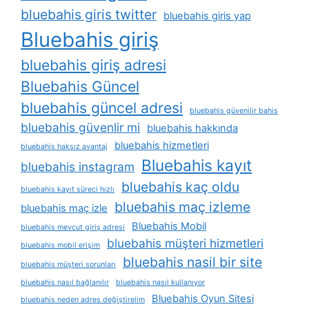
bluebahis giris twitter
bluebahis giris yap
Bluebahis giriş
bluebahis giriş adresi
Bluebahis Güncel
bluebahis güncel adresi
bluebahis güvenilir bahis
bluebahis güvenlir mi
bluebahis hakkında
bluebahis hizmetleri
bluebahis haksız avantaj
Bluebahis kayıt
bluebahis instagram
bluebahis kaç oldu
bluebahis kayıt süreci hızlı
bluebahis maç izleme
bluebahis maç izle
Bluebahis Mobil
bluebahis mevcut giriş adresi
bluebahis müşteri hizmetleri
bluebahis mobil erişim
bluebahis nasil bir site
bluebahis müşteri sorunları
bluebahis nasıl bağlanılır
bluebahis nasıl kullanıyor
Bluebahis Oyun Sitesi
bluebahis neden adres değiştirelim