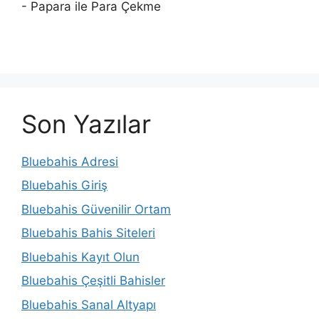
- Papara ile Para Çekme
Son Yazılar
Bluebahis Adresi
Bluebahis Giriş
Bluebahis Güvenilir Ortam
Bluebahis Bahis Siteleri
Bluebahis Kayıt Olun
Bluebahis Çeşitli Bahisler
Bluebahis Sanal Altyapı