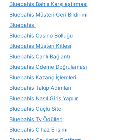
Bluebahis Bahis Karşılaştırması
Bluebahis Müşteri Geri Bildirimi
Bluebahis
Bluebahis Casino Bolluğu
Bluebahis Müşteri Kitlesi
Bluebahis Canlı Bağlantı
Bluebahis Ödeme Doğrulaması
Bluebahis Kazanç İşlemleri
Bluebahis Takip Adımları
Bluebahis Nasıl Giriş Yapılır
Bluebahis Güçlü Site
Bluebahis Tv Ödülleri
Bluebahis Cihaz Erişimi