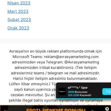
Nisan 2023
Mart 2023
Şubat 2023
Ocak 2023
Avrasya'nın en büyük reklam platformunda olmak için
Microsoft Teams:
reklam@avrasyamarketing.com
adresimizden veya Telegram: @Avrasyamarketing
adresimizden irtibat kurabilirsiniz. (Tek iletişim
adreslerimiz teams / telegram ve mail adresimizdir.
Harici hiçbir iletişim adresimiz bulunmamaktadır.
Lütfen itibar etmeyiniz.) Türkiye yasalarına göre 7258
sayılı kanun uyarınca yasa dışı bahis oynamanın
cezaları mevcuttur. Şu an bulunduğunuz site hiç bir
şekilde illegal bahis oyunları oynatmıyor ve oynamaya
aracı olmuyordur.
betmino
|
mavibet
|
misalibet
|
×