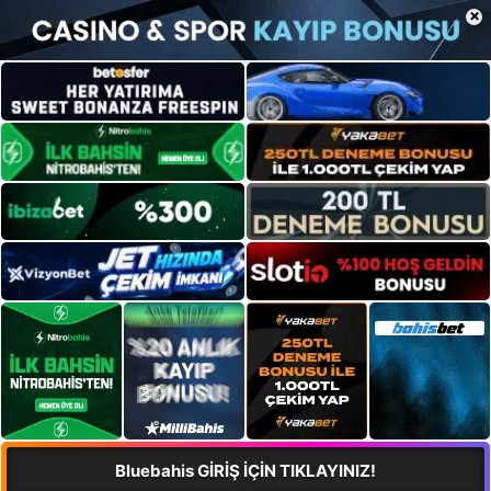
×
Bluebahis GİRİŞ İÇİN TIKLAYINIZ!