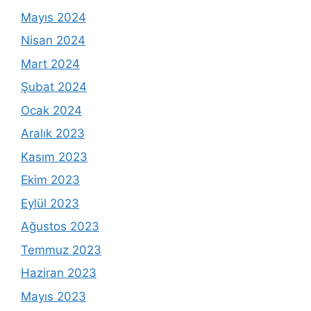
Mayıs 2024
Nisan 2024
Mart 2024
Şubat 2024
Ocak 2024
Aralık 2023
Kasım 2023
Ekim 2023
Eylül 2023
Ağustos 2023
Temmuz 2023
Haziran 2023
Mayıs 2023