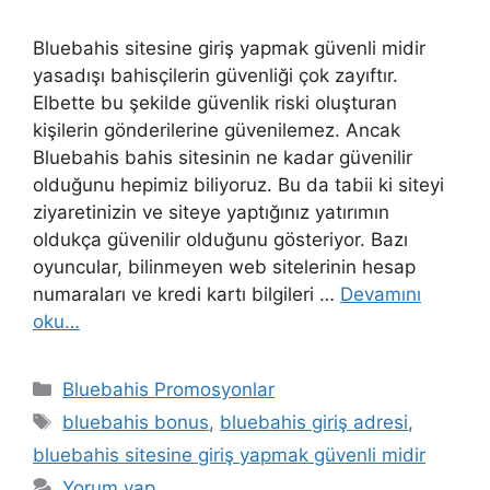
Bluebahis sitesine giriş yapmak güvenli midir
yasadışı bahisçilerin güvenliği çok zayıftır.
Elbette bu şekilde güvenlik riski oluşturan
kişilerin gönderilerine güvenilemez. Ancak
Bluebahis bahis sitesinin ne kadar güvenilir
olduğunu hepimiz biliyoruz. Bu da tabii ki siteyi
ziyaretinizin ve siteye yaptığınız yatırımın
oldukça güvenilir olduğunu gösteriyor. Bazı
oyuncular, bilinmeyen web sitelerinin hesap
numaraları ve kredi kartı bilgileri …
Devamını
oku…
Kategoriler
Bluebahis Promosyonlar
Etiketler
bluebahis bonus
,
bluebahis giriş adresi
,
bluebahis sitesine giriş yapmak güvenli midir
Yorum yap