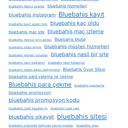
bluebahis hizmetleri
bluebahis haksız avantaj
Bluebahis kayıt
bluebahis instagram
bluebahis kaç oldu
bluebahis kayıt süreci hızlı
bluebahis maç izleme
bluebahis maç izle
Bluebahis Mobil
bluebahis mevcut giriş adresi
bluebahis müşteri hizmetleri
bluebahis mobil erişim
bluebahis nasil bir site
bluebahis müşteri sorunları
bluebahis nasıl bağlanılır
bluebahis nasıl kullanıyor
Bluebahis Oyun Sitesi
bluebahis neden adres değiştirelim
bluebahis para yatırma ve çekme
Bluebahis para çekme
bluebahis popülarite
bluebahis promosyon
bluebahis promosyon kodu
bluebahis ruleti kazandı mı
bluebahis rulet çark
bluebahis sitesi
bluebahis sikayet
bluebahis sitesinde dağıtılan casino oyunları
bluebahis slotu