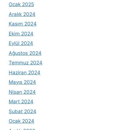
Ocak 2025
Aralık 2024
Kasım 2024
Ekim 2024
Eylül 2024
Ağustos 2024
Temmuz 2024
Haziran 2024
Mayıs 2024
Nisan 2024
Mart 2024
Şubat 2024
Ocak 2024