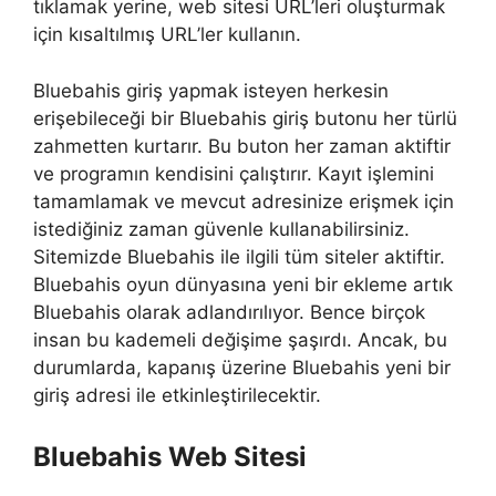
tıklamak yerine, web sitesi URL’leri oluşturmak
için kısaltılmış URL’ler kullanın.
Bluebahis giriş yapmak isteyen herkesin
erişebileceği bir Bluebahis giriş butonu her türlü
zahmetten kurtarır. Bu buton her zaman aktiftir
ve programın kendisini çalıştırır. Kayıt işlemini
tamamlamak ve mevcut adresinize erişmek için
istediğiniz zaman güvenle kullanabilirsiniz.
Sitemizde Bluebahis ile ilgili tüm siteler aktiftir.
Bluebahis oyun dünyasına yeni bir ekleme artık
Bluebahis olarak adlandırılıyor. Bence birçok
insan bu kademeli değişime şaşırdı. Ancak, bu
durumlarda, kapanış üzerine Bluebahis yeni bir
giriş adresi ile etkinleştirilecektir.
Bluebahis Web Sitesi