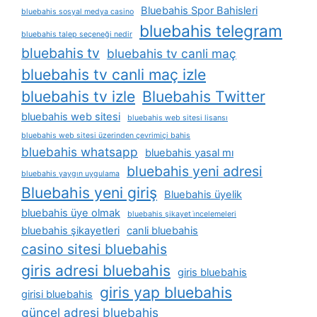
Bluebahis Spor Bahisleri
bluebahis sosyal medya casino
bluebahis telegram
bluebahis talep seçeneği nedir
bluebahis tv
bluebahis tv canli maç
bluebahis tv canli maç izle
bluebahis tv izle
Bluebahis Twitter
bluebahis web sitesi
bluebahis web sitesi lisansı
bluebahis web sitesi üzerinden çevrimiçi bahis
bluebahis whatsapp
bluebahis yasal mı
bluebahis yeni adresi
bluebahis yaygın uygulama
Bluebahis yeni giriş
Bluebahis üyelik
bluebahis üye olmak
bluebahis şikayet i̇ncelemeleri
bluebahis şikayetleri
canli bluebahis
casino sitesi bluebahis
giris adresi bluebahis
giris bluebahis
giris yap bluebahis
girisi bluebahis
güncel adresi bluebahis