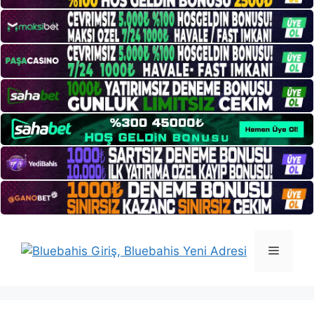
İçeriğe
atla
Menü