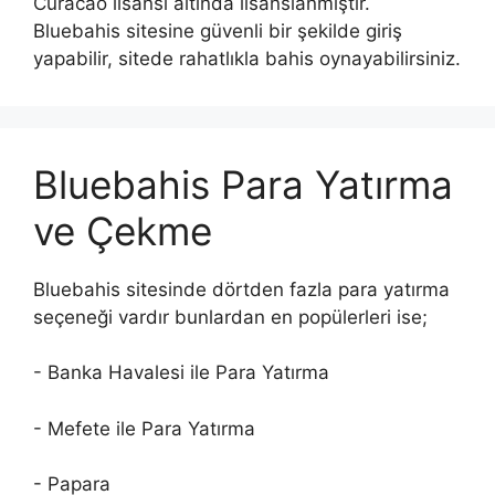
Curacao lisansı altında lisanslanmıştır.
Bluebahis sitesine güvenli bir şekilde giriş
yapabilir, sitede rahatlıkla bahis oynayabilirsiniz.
Bluebahis Para Yatırma
ve Çekme
Bluebahis sitesinde dörtden fazla para yatırma
seçeneği vardır bunlardan en popülerleri ise;
- Banka Havalesi ile Para Yatırma
- Mefete ile Para Yatırma
- Papara