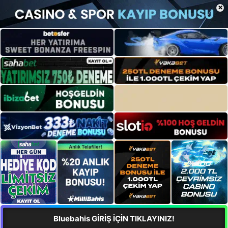
×
Bluebahis GİRİŞ İÇİN TIKLAYINIZ!