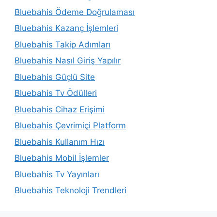
Bluebahis Ödeme Doğrulaması
Bluebahis Kazanç İşlemleri
Bluebahis Takip Adımları
Bluebahis Nasıl Giriş Yapılır
Bluebahis Güçlü Site
Bluebahis Tv Ödülleri
Bluebahis Cihaz Erişimi
Bluebahis Çevrimiçi Platform
Bluebahis Kullanım Hızı
Bluebahis Mobil İşlemler
Bluebahis Tv Yayınları
Bluebahis Teknoloji Trendleri