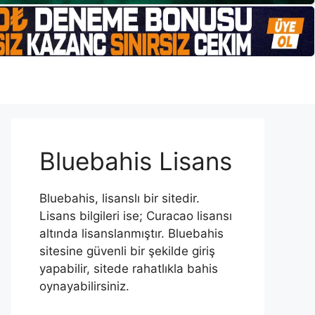
Bluebahis Lisans
Bluebahis, lisanslı bir sitedir.
Lisans bilgileri ise; Curacao lisansı
altında lisanslanmıştır. Bluebahis
sitesine güvenli bir şekilde giriş
yapabilir, sitede rahatlıkla bahis
oynayabilirsiniz.