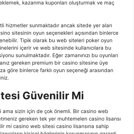
 beklemek, kazanma kuponları oluşturmak ve maç
itli hizmetler sunmaktadır ancak sitede yer alan
asino sitesinin oyun seçenekleri açısından binlerce
enebilir. Tipik olarak bu web siteleri poker oyun
inelerini içerir ve web sitesinde kullanıcılara bu
rsiyonu sunulmaktadır. Eğer zamanınızı bu oyunları
anız gereken premium bir casino sitesine üye
ıza göre binlerce farklı oyun seçeneği arasından
iniz.
tesi Güvenilir Mi
ama sizin için de çok önemli. Bir casino web
l etmeniz gereken tek yer muhtemelen casino lisansı
lir mi
casino web sitesi casino lisansına sahip
nıcıların kişisel bilgilerinin korunmasının garanti