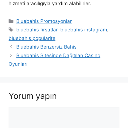
hizmeti aracılığıyla yardım alabilirler.
Kategoriler
Bluebahis Promosyonlar
Etiketler
bluebahis fırsatlar
,
bluebahis instagram
,
bluebahis popülarite
Bluebahis Benzersiz Bahis
Bluebahis Sitesinde Dağıtılan Casino
Oyunları
Yorum yapın
Yorum