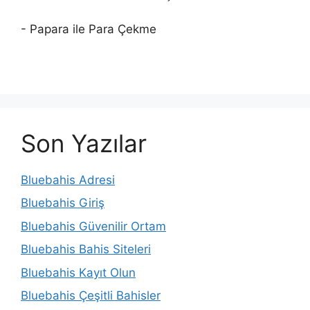
- Papara ile Para Çekme
Son Yazılar
Bluebahis Adresi
Bluebahis Giriş
Bluebahis Güvenilir Ortam
Bluebahis Bahis Siteleri
Bluebahis Kayıt Olun
Bluebahis Çeşitli Bahisler