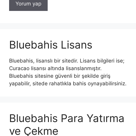
Bluebahis Lisans
Bluebahis, lisanslı bir sitedir. Lisans bilgileri ise;
Curacao lisansı altında lisanslanmıştır.
Bluebahis sitesine güvenli bir şekilde giriş
yapabilir, sitede rahatlıkla bahis oynayabilirsiniz.
Bluebahis Para Yatırma
ve Çekme