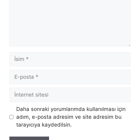
İsim
E-
posta
İnternet
sitesi
Daha sonraki yorumlarımda kullanılması için
adım, e-posta adresim ve site adresim bu
tarayıcıya kaydedilsin.