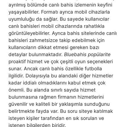
ayrılmış bölümde canlı bahis izlemenin keyfini
yaşayabilirler. Formatı ayrıca mobil cihazlarla
uyumluluğu da sağlar. Bu sayede kullanıcılar
canlı bahisleri mobil cihazlarında rahatlıkla
görüntüleyebilirler. Ayrıca bahis sitelerinde canlı
bahisleri zahmetsizce takip edebilmek için
kullanıcıların dikkat etmesi gereken bazı
detaylar bulunmaktadır.
Bluebahis popülarite
proaktif hizmet ve çok çeşitli oyun seçenekleri
sunar. Ancak canlı bahis özellikle futbolla
ilgilidir. Dolayısıyla bu alandaki diğer hizmetler
kadar iddialı olmadıklarını kabul etmek çok
önemli. Bu alanda sınırlı sayıda hizmet
bulunmasına rağmen firmanın hizmetlerini
güvenilir ve kaliteli bir yaklaşımla sunduğunu
belirtmekte fayda var. Bu soru siteye katılmak
isteyen kişiler tarafından en sık sorulan ve
istenen bilgilerden biridir.