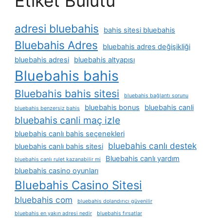
Etiket Bulutu
adresi bluebahis
bahis sitesi bluebahis
Bluebahis Adres
bluebahis adres değişikliği
bluebahis adresi
bluebahis altyapısı
Bluebahis bahis
Bluebahis bahis sitesi
bluebahis bağlantı sorunu
bluebahis bonus
bluebahis canli
bluebahis benzersiz bahis
bluebahis canli maç izle
bluebahis canlı bahis seçenekleri
bluebahis canlı destek
bluebahis canlı bahis sitesi
Bluebahis canlı yardım
bluebahis canlı rulet kazanabilir mi
bluebahis casino oyunları
Bluebahis Casino Sitesi
bluebahis com
bluebahis dolandırıcı güvenilir
bluebahis en yakın adresi nedir
bluebahis fırsatlar