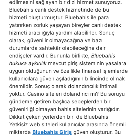
edilmesini sağlayan bir dizi hizmet sunuyoruz.
Bluebahis canlı destek hizmetinde de bu
hizmeti oluşturmuştur. Bluebahis ile para
yatırırken zorluk yaşayan bireyler canlı destek
hizmeti aracılığıyla yardım alabilirler. Sonuç
olarak, güvenilir olmayacağına ve bazı
durumlarda sahtekâr olabileceğine dair
endişeler vardır. Bununla birlikte,
Bluebahis
hukuka aykırılık
mevcut giriş sisteminin yasalara
uygun olduğunun ve özellikle finansal işlemlerde
kullanıcılara güven aşıladığının bilincinde olmak
önemlidir. Sonuç olarak dolandırıcılık ihtimali
yoktur. Casino siteleri dolandırıcı mı? Bu soruyu
gündeme getiren başlıca sebeplerden biri
güvenirliği olmayan bahis sitelerinin varlığıdır.
Dikkat çeken yerlerden biri de Bluebahis
Yetkisiz web siteleri kullanıcılar arasında önemli
miktarda
Bluebahis Giriş
güven oluşturur. Bu