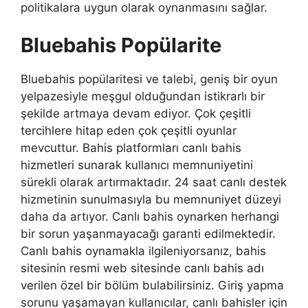
politikalara uygun olarak oynanmasını sağlar.
Bluebahis Popülarite
Bluebahis popülaritesi ve talebi, geniş bir oyun
yelpazesiyle meşgul olduğundan istikrarlı bir
şekilde artmaya devam ediyor. Çok çeşitli
tercihlere hitap eden çok çeşitli oyunlar
mevcuttur. Bahis platformları canlı bahis
hizmetleri sunarak kullanıcı memnuniyetini
sürekli olarak artırmaktadır. 24 saat canlı destek
hizmetinin sunulmasıyla bu memnuniyet düzeyi
daha da artıyor. Canlı bahis oynarken herhangi
bir sorun yaşanmayacağı garanti edilmektedir.
Canlı bahis oynamakla ilgileniyorsanız, bahis
sitesinin resmi web sitesinde canlı bahis adı
verilen özel bir bölüm bulabilirsiniz. Giriş yapma
sorunu yaşamayan kullanıcılar, canlı bahisler için