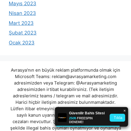
Mayıs 2023
Nisan 2023
Mart 2023
Şubat 2023
Ocak 2023
Avrasya'nın en büyük reklam platformunda olmak için
Microsoft Teams:
reklam@avrasyamarketing.com
adresimizden veya Telegram: @Avrasyamarketing
adresimizden irtibat kurabilirsiniz. (Tek iletişim
adreslerimiz teams / telegram ve mail adresimizdir.
Harici hiçbir iletişim adresimiz bulunmamaktadır.
Lütfen itibar etmeyiniz.) Türkiye yasalarına göre 7258
sayılı kanun uyarınca yasa dışı bahis oynamanın
cezaları mevcuttur. Şu an bulunduğunuz site hiç bir
şekilde illegal bahis oyunları oynatmıyor ve oynamaya