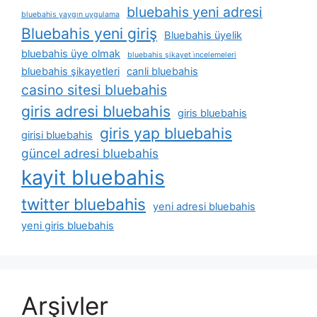
bluebahis yeni adresi
bluebahis yaygın uygulama
Bluebahis yeni giriş
Bluebahis üyelik
bluebahis üye olmak
bluebahis şikayet i̇ncelemeleri
bluebahis şikayetleri
canli bluebahis
casino sitesi bluebahis
giris adresi bluebahis
giris bluebahis
giris yap bluebahis
girisi bluebahis
güncel adresi bluebahis
kayit bluebahis
twitter bluebahis
yeni adresi bluebahis
yeni giris bluebahis
Arşivler