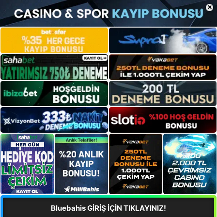
×
Bluebahis GİRİŞ İÇİN TIKLAYINIZ!