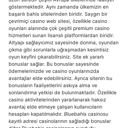
göstermektedir. Aynı zamanda ülkemizin en
başarılı bahis sitelerinden biridir. Saygın bir
çevrimiçi casino web sitesi, özellikle casino
oyunları alanında çok çeşitli premium casino
hizmetleri sunan lisanslı platformlardan biridir.
Altyapı sağlayıcımız sayesinde donma, oyundan
çıkma gibi sorunlarla uğraşmadan kesintisiz
oyun keyfini çıkarabilirsiniz. Site ek yararlı
bonuslar sağlar. Bu bonuslar sayesinde
ödemelerinizde ve casino oyunlarınızda
avantajlar elde edebilirsiniz. Ayrıca sitenin bu
bonusların faaliyetlerini askıya alma ve
sonlandırma yetkisi de bulunmaktadır. Özellikle
casino aktivitelerinden yararlanarak haksız
avantaj elde etmeye çalışan kullanıcıların
hesapları kapatılmalıdır.
Bluebahis casinosu
kayıtlı adresi
casinolarının sağladığı bonuslar