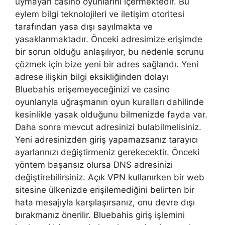
uymayan casino oyunlarını içermektedir. Bu
eylem bilgi teknolojileri ve iletişim otoritesi
tarafından yasa dışı sayılmakta ve
yasaklanmaktadır. Önceki adresimize erişimde
bir sorun olduğu anlaşılıyor, bu nedenle sorunu
çözmek için bize yeni bir adres sağlandı. Yeni
adrese ilişkin bilgi eksikliğinden dolayı
Bluebahis erişemeyeceğinizi ve casino
oyunlarıyla uğraşmanın oyun kuralları dahilinde
kesinlikle yasak olduğunu bilmenizde fayda var.
Daha sonra mevcut adresinizi bulabilmelisiniz.
Yeni adresinizden giriş yapamazsanız tarayıcı
ayarlarınızı değiştirmeniz gerekecektir. Önceki
yöntem başarısız olursa DNS adresinizi
değiştirebilirsiniz. Açık VPN kullanırken bir web
sitesine ülkenizde erişilemediğini belirten bir
hata mesajıyla karşılaşırsanız, onu devre dışı
bırakmanız önerilir. Bluebahis giriş işlemini