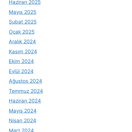
Haziran 2025
Mayıs 2025
Şubat 2025
Ocak 2025
Aralık 2024
Kasım 2024
Ekim 2024
Eylül 2024
Ağustos 2024
Temmuz 2024
Haziran 2024
Mayıs 2024
Nisan 2024
Mart 2024