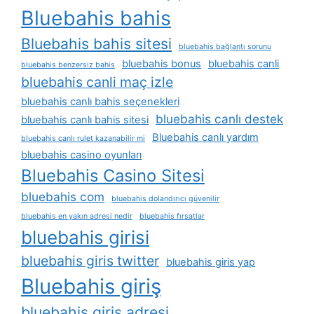
Bluebahis bahis
Bluebahis bahis sitesi
bluebahis bağlantı sorunu
bluebahis bonus
bluebahis canli
bluebahis benzersiz bahis
bluebahis canli maç izle
bluebahis canlı bahis seçenekleri
bluebahis canlı destek
bluebahis canlı bahis sitesi
Bluebahis canlı yardım
bluebahis canlı rulet kazanabilir mi
bluebahis casino oyunları
Bluebahis Casino Sitesi
bluebahis com
bluebahis dolandırıcı güvenilir
bluebahis en yakın adresi nedir
bluebahis fırsatlar
bluebahis girisi
bluebahis giris twitter
bluebahis giris yap
Bluebahis giriş
bluebahis giriş adresi