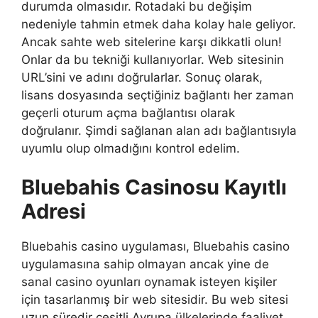
durumda olmasıdır. Rotadaki bu değişim
nedeniyle tahmin etmek daha kolay hale geliyor.
Ancak sahte web sitelerine karşı dikkatli olun!
Onlar da bu tekniği kullanıyorlar. Web sitesinin
URL’sini ve adını doğrularlar. Sonuç olarak,
lisans dosyasında seçtiğiniz bağlantı her zaman
geçerli oturum açma bağlantısı olarak
doğrulanır. Şimdi sağlanan alan adı bağlantısıyla
uyumlu olup olmadığını kontrol edelim.
Bluebahis Casinosu Kayıtlı
Adresi
Bluebahis casino uygulaması, Bluebahis casino
uygulamasına sahip olmayan ancak yine de
sanal casino oyunları oynamak isteyen kişiler
için tasarlanmış bir web sitesidir. Bu web sitesi
uzun süredir çeşitli Avrupa ülkelerinde faaliyet