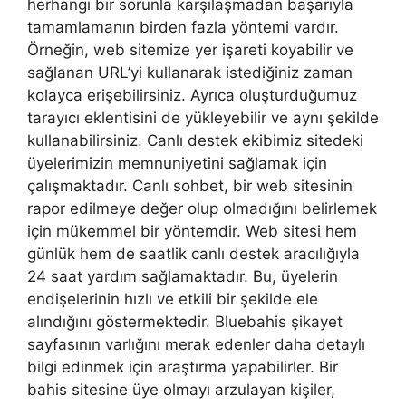
herhangi bir sorunla karşılaşmadan başarıyla
tamamlamanın birden fazla yöntemi vardır.
Örneğin, web sitemize yer işareti koyabilir ve
sağlanan URL’yi kullanarak istediğiniz zaman
kolayca erişebilirsiniz. Ayrıca oluşturduğumuz
tarayıcı eklentisini de yükleyebilir ve aynı şekilde
kullanabilirsiniz. Canlı destek ekibimiz sitedeki
üyelerimizin memnuniyetini sağlamak için
çalışmaktadır. Canlı sohbet, bir web sitesinin
rapor edilmeye değer olup olmadığını belirlemek
için mükemmel bir yöntemdir. Web sitesi hem
günlük hem de saatlik canlı destek aracılığıyla
24 saat yardım sağlamaktadır. Bu, üyelerin
endişelerinin hızlı ve etkili bir şekilde ele
alındığını göstermektedir. Bluebahis şikayet
sayfasının varlığını merak edenler daha detaylı
bilgi edinmek için araştırma yapabilirler. Bir
bahis sitesine üye olmayı arzulayan kişiler,