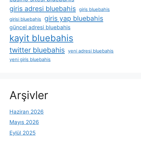
giris adresi bluebahis
giris bluebahis
giris yap bluebahis
girisi bluebahis
güncel adresi bluebahis
kayit bluebahis
twitter bluebahis
yeni adresi bluebahis
yeni giris bluebahis
Arşivler
Haziran 2026
Mayıs 2026
Eylül 2025