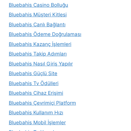
Bluebahis Casino Bolluğu
Bluebahis Müşteri Kitlesi
Bluebahis Canlı Bağlantı
Bluebahis Ödeme Doğrulaması
Bluebahis Kazanç İşlemleri
Bluebahis Takip Adımları
Bluebahis Nasıl Giriş Yapılır
Bluebahis Güçlü Site
Bluebahis Tv Ödülleri
Bluebahis Cihaz Erişimi
Bluebahis Çevrimiçi Platform
Bluebahis Kullanım Hızı
Bluebahis Mobil İşlemler