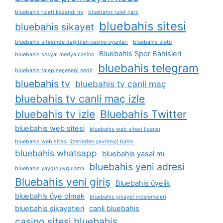
bluebahis ruleti kazandı mı
bluebahis rulet çark
bluebahis sitesi
bluebahis sikayet
bluebahis sitesinde dağıtılan casino oyunları
bluebahis slotu
Bluebahis Spor Bahisleri
bluebahis sosyal medya casino
bluebahis telegram
bluebahis talep seçeneği nedir
bluebahis tv
bluebahis tv canli maç
bluebahis tv canli maç izle
bluebahis tv izle
Bluebahis Twitter
bluebahis web sitesi
bluebahis web sitesi lisansı
bluebahis web sitesi üzerinden çevrimiçi bahis
bluebahis whatsapp
bluebahis yasal mı
bluebahis yeni adresi
bluebahis yaygın uygulama
Bluebahis yeni giriş
Bluebahis üyelik
bluebahis üye olmak
bluebahis şikayet i̇ncelemeleri
bluebahis şikayetleri
canli bluebahis
casino sitesi bluebahis