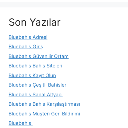
Son Yazılar
Bluebahis Adresi
Bluebahis Giriş
Bluebahis Güvenilir Ortam
Bluebahis Bahis Siteleri
Bluebahis Kayıt Olun
Bluebahis Çeşitli Bahisler
Bluebahis Sanal Altyapı
Bluebahis Bahis Karşılaştırması
Bluebahis Müşteri Geri Bildirimi
Bluebahis