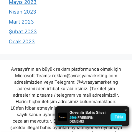
Mayıs 2023
Nisan 2023
Mart 2023
Şubat 2023
Ocak 2023
Avrasya'nın en büyük reklam platformunda olmak için
Microsoft Teams:
reklam@avrasyamarketing.com
adresimizden veya Telegram: @Avrasyamarketing
adresimizden irtibat kurabilirsiniz. (Tek iletişim
adreslerimiz teams / telegram ve mail adresimizdir.
Harici hiçbir iletişim adresimiz bulunmamaktadır.
Lütfen itibar etmeyiniz.) Türkiye yasalarına göre 7258
sayılı kanun uyarınca yasa dışı bahis oynamanın
cezaları mevcuttur. Şu an bulunduğunuz site hiç bir
şekilde illegal bahis oyunları oynatmıyor ve oynamaya