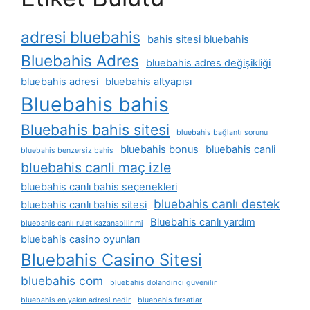
adresi bluebahis
bahis sitesi bluebahis
Bluebahis Adres
bluebahis adres değişikliği
bluebahis adresi
bluebahis altyapısı
Bluebahis bahis
Bluebahis bahis sitesi
bluebahis bağlantı sorunu
bluebahis bonus
bluebahis canli
bluebahis benzersiz bahis
bluebahis canli maç izle
bluebahis canlı bahis seçenekleri
bluebahis canlı destek
bluebahis canlı bahis sitesi
Bluebahis canlı yardım
bluebahis canlı rulet kazanabilir mi
bluebahis casino oyunları
Bluebahis Casino Sitesi
bluebahis com
bluebahis dolandırıcı güvenilir
bluebahis en yakın adresi nedir
bluebahis fırsatlar