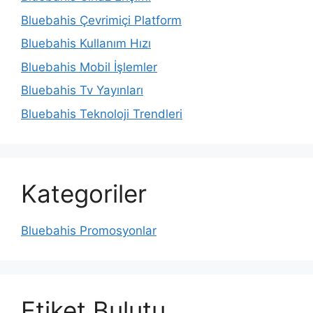
Bluebahis Çevrimiçi Platform
Bluebahis Kullanım Hızı
Bluebahis Mobil İşlemler
Bluebahis Tv Yayınları
Bluebahis Teknoloji Trendleri
Kategoriler
Bluebahis Promosyonlar
Etiket Bulutu