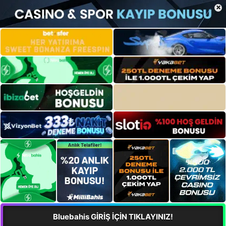
×
Bluebahis GİRİŞ İÇİN TIKLAYINIZ!