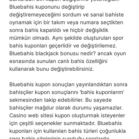
Bluebahis kuponunu değiştirip
değiştiremeyeceğimi sordum ve sanal bahiste
oynamak için bir takım veya numara seçtikten
sonra bahis kapatıldı ve hiçbir değişiklik
mümkün olmadı. Aynı şekilde oluşturulan spor
bahis kuponları geçerlidir ve değiştirilemez.
Bluebahis blackjack bonusu nedir? ancak oyun
esnasında sunulan canlı bahis özelliğini
kullanarak bunu değiştirebilirsiniz.
Bluebahis kupon sonuçları yayınlandıktan sonra
bahisçiler kupon sonuçlarını ‘bahis kuponlarım’
sekmesinden takip edebilirler. Bu sayede
bahisçiler mağdur olarak durumu yaşamazlar.
Casino web sitesi kupon oluşturmak isteyenler
için çeşitli seçenekler sunmaktadır. Bluebahis
kuponları için kullanılan bahis türleri çoğunlukla
spor bahis sitelerinin sunduğu sporlardır.