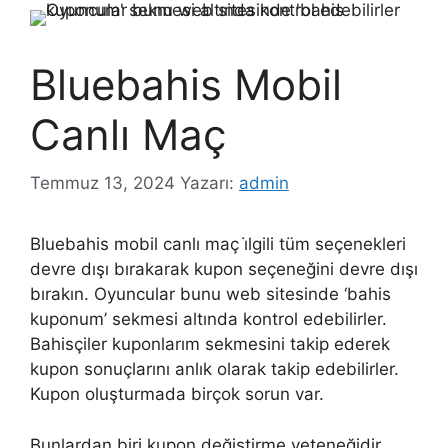
Bluebahis Mobil
Canlı Maç
Temmuz 13, 2024
Yazarı:
admin
Bluebahis mobil canlı maç i̇lgili tüm seçenekleri
devre dışı bırakarak kupon seçeneğini devre dışı
bırakın. Oyuncular bunu web sitesinde ‘bahis
kuponum’ sekmesi altında kontrol edebilirler.
Bahisçiler kuponlarım sekmesini takip ederek
kupon sonuçlarını anlık olarak takip edebilirler.
Kupon oluşturmada birçok sorun var.
Bunlardan biri kupon değiştirme yeteneğidir.