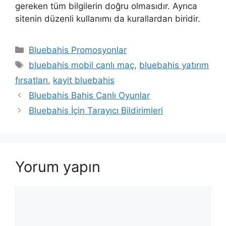
gereken tüm bilgilerin doğru olmasıdır. Ayrıca
sitenin düzenli kullanımı da kurallardan biridir.
Kategoriler
Bluebahis Promosyonlar
Etiketler
bluebahis mobil canlı maç
,
bluebahis yatırım
fırsatları
,
kayit bluebahis
Bluebahis Bahis Canlı Oyunlar
Bluebahis İçin Tarayıcı Bildirimleri
Yorum yapın
Yorum