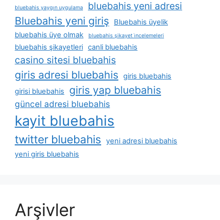
bluebahis yeni adresi
bluebahis yaygın uygulama
Bluebahis yeni giriş
Bluebahis üyelik
bluebahis üye olmak
bluebahis şikayet i̇ncelemeleri
bluebahis şikayetleri
canli bluebahis
casino sitesi bluebahis
giris adresi bluebahis
giris bluebahis
giris yap bluebahis
girisi bluebahis
güncel adresi bluebahis
kayit bluebahis
twitter bluebahis
yeni adresi bluebahis
yeni giris bluebahis
Arşivler