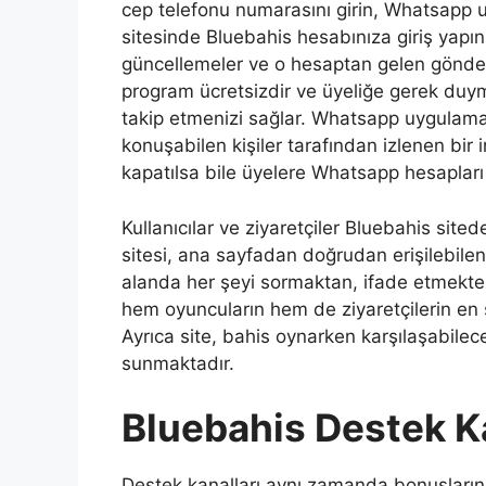
cep telefonu numarasını girin, Whatsapp
sitesinde Bluebahis hesabınıza giriş yapın.
güncellemeler ve o hesaptan gelen gönder
program ücretsizdir ve üyeliğe gerek duymad
takip etmenizi sağlar. Whatsapp uygulamas
konuşabilen kişiler tarafından izlenen bir in
kapatılsa bile üyelere Whatsapp hesapları ü
Kullanıcılar ve ziyaretçiler Bluebahis sitede
sitesi, ana sayfadan doğrudan erişilebile
alanda her şeyi sormaktan, ifade etmekt
hem oyuncuların hem de ziyaretçilerin en 
Ayrıca site, bahis oynarken karşılaşabilec
sunmaktadır.
Bluebahis Destek Ka
Destek kanalları aynı zamanda bonusların be