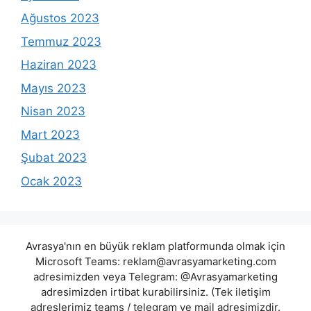
Ağustos 2023
Temmuz 2023
Haziran 2023
Mayıs 2023
Nisan 2023
Mart 2023
Şubat 2023
Ocak 2023
Avrasya'nın en büyük reklam platformunda olmak için
Microsoft Teams:
reklam@avrasyamarketing.com
adresimizden veya Telegram: @Avrasyamarketing
adresimizden irtibat kurabilirsiniz. (Tek iletişim
adreslerimiz teams / telegram ve mail adresimizdir.