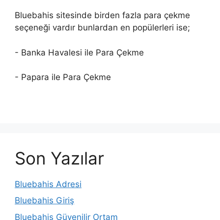
Bluebahis sitesinde birden fazla para çekme
seçeneği vardır bunlardan en popülerleri ise;
- Banka Havalesi ile Para Çekme
- Papara ile Para Çekme
Son Yazılar
Bluebahis Adresi
Bluebahis Giriş
Bluebahis Güvenilir Ortam