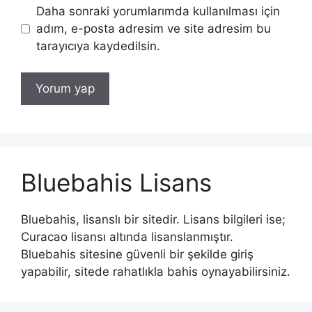
Daha sonraki yorumlarımda kullanılması için
adım, e-posta adresim ve site adresim bu
tarayıcıya kaydedilsin.
Bluebahis Lisans
Bluebahis, lisanslı bir sitedir. Lisans bilgileri ise;
Curacao lisansı altında lisanslanmıştır.
Bluebahis sitesine güvenli bir şekilde giriş
yapabilir, sitede rahatlıkla bahis oynayabilirsiniz.