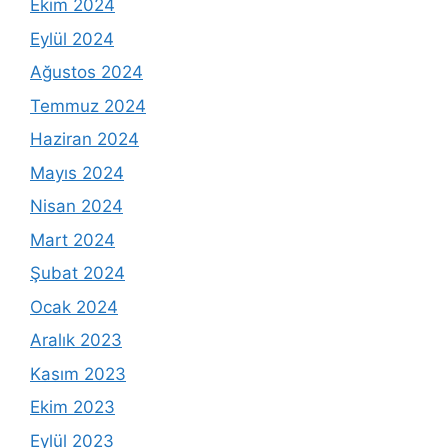
Ekim 2024
Eylül 2024
Ağustos 2024
Temmuz 2024
Haziran 2024
Mayıs 2024
Nisan 2024
Mart 2024
Şubat 2024
Ocak 2024
Aralık 2023
Kasım 2023
Ekim 2023
Eylül 2023