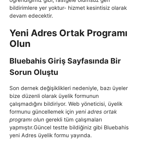
bildirimlere yer yoktur- hizmet kesintisiz olarak
devam edecektir.
Yeni Adres Ortak Programı
Olun
Bluebahis Giriş Sayfasında Bir
Sorun Oluştu
Son dernek değişiklikleri nedeniyle, bazı üyeler
bize düzenli olarak üyelik formunun
çalışmadığını bildiriyor. Web yöneticisi, üyelik
formunu güncellemek için
yeni adres ortak
programı olun
gerekli tüm çalışmaları
yapmıştır.Güncel testte bildiğiniz gibi Bluebahis
yeni Adres üyelik formu yayında.