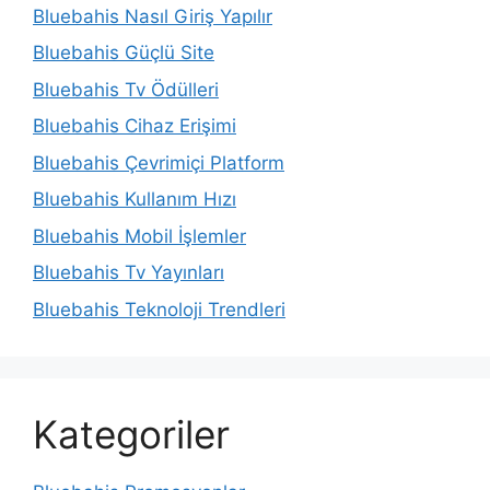
Bluebahis Nasıl Giriş Yapılır
Bluebahis Güçlü Site
Bluebahis Tv Ödülleri
Bluebahis Cihaz Erişimi
Bluebahis Çevrimiçi Platform
Bluebahis Kullanım Hızı
Bluebahis Mobil İşlemler
Bluebahis Tv Yayınları
Bluebahis Teknoloji Trendleri
Kategoriler