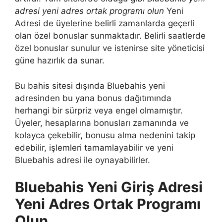
adresi yeni adres ortak programı olun
Yeni
Adresi de üyelerine belirli zamanlarda geçerli
olan özel bonuslar sunmaktadır. Belirli saatlerde
özel bonuslar sunulur ve istenirse site yöneticisi
güne hazırlık da sunar.
Bu bahis sitesi dışında Bluebahis yeni
adresinden bu yana bonus dağıtımında
herhangi bir sürpriz veya engel olmamıştır.
Üyeler, hesaplarına bonusları zamanında ve
kolayca çekebilir, bonusu alma nedenini takip
edebilir, işlemleri tamamlayabilir ve yeni
Bluebahis adresi ile oynayabilirler.
Bluebahis Yeni Giriş Adresi
Yeni Adres Ortak Programı
Olun