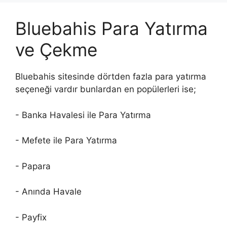
Bluebahis Para Yatırma
ve Çekme
Bluebahis sitesinde dörtden fazla para yatırma
seçeneği vardır bunlardan en popülerleri ise;
- Banka Havalesi ile Para Yatırma
- Mefete ile Para Yatırma
- Papara
- Anında Havale
- Payfix