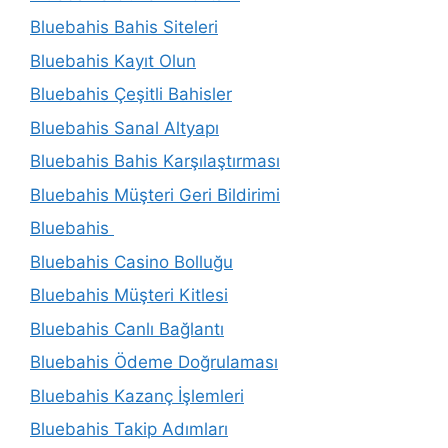
Bluebahis Bahis Siteleri
Bluebahis Kayıt Olun
Bluebahis Çeşitli Bahisler
Bluebahis Sanal Altyapı
Bluebahis Bahis Karşılaştırması
Bluebahis Müşteri Geri Bildirimi
Bluebahis
Bluebahis Casino Bolluğu
Bluebahis Müşteri Kitlesi
Bluebahis Canlı Bağlantı
Bluebahis Ödeme Doğrulaması
Bluebahis Kazanç İşlemleri
Bluebahis Takip Adımları