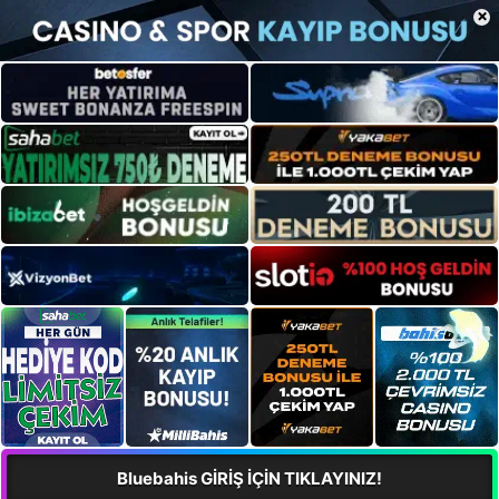
×
Bluebahis GİRİŞ İÇİN TIKLAYINIZ!