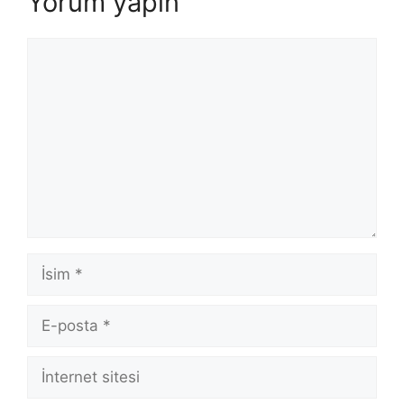
Yorum yapın
Yorum
İsim
E-
posta
İnternet
sitesi