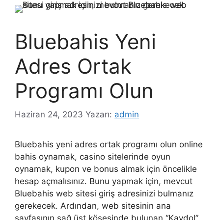
Bluebahis Yeni
Adres Ortak
Programı Olun
Haziran 24, 2023
Yazarı:
admin
Bluebahis yeni adres ortak programı olun online
bahis oynamak, casino sitelerinde oyun
oynamak, kupon ve bonus almak için öncelikle
hesap açmalısınız. Bunu yapmak için, mevcut
Bluebahis web sitesi giriş adresinizi bulmanız
gerekecek. Ardından, web sitesinin ana
sayfasının sağ üst köşesinde bulunan “Kaydol”