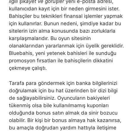
i̇lgili şikayet ve görüşler
yeni e-posta adresi,
kullanıcıdan kayıt için bir neden girmesini ister.
Bahisçiler bu teknikleri finansal işlemler yapmak
için kullanırlar. Bunun nedeni, şimdiye kadar bu
sitelerin izin alma konusunda bazı zorluklarla
karşılaşmalarıdır. Bu oyun sitesinin
olanaklarından yararlanmak için üyelik gereklidir.
Bluebahis, yeni yetenek bahisleri ile sunduğu
promosyon fırsatları ile bahisçilerin dikkatini
çekmeye çalıştı.
Tarafa para göndermek için banka bilgilerinizi
doğrulamak için bu hat üzerinden bir dizi bilgi
de sağlayabilirsiniz. Oyuncuların bakiyeleri
tükenmiş olsa bile kullanılmamış kuponları
olduğunda bonus satın almak da sinir bozucu
olabilir. Bir kişi bir bonus almaya hak kazanırsa,
bu amaçla doğrudan yardım hattıyla iletişime