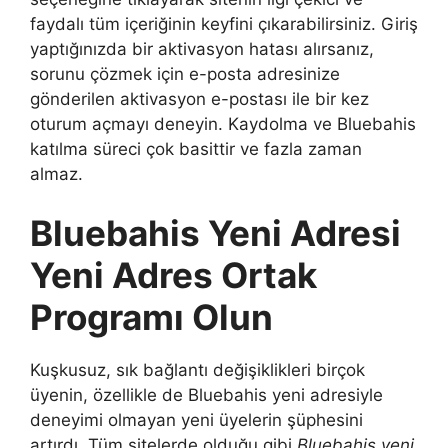
faydalı tüm içeriğinin keyfini çıkarabilirsiniz. Giriş
yaptığınızda bir aktivasyon hatası alırsanız,
sorunu çözmek için e-posta adresinize
gönderilen aktivasyon e-postası ile bir kez
oturum açmayı deneyin. Kaydolma ve Bluebahis
katılma süreci çok basittir ve fazla zaman
almaz.
Bluebahis Yeni Adresi
Yeni Adres Ortak
Programı Olun
Kuşkusuz, sık bağlantı değişiklikleri birçok
üyenin, özellikle de Bluebahis yeni adresiyle
deneyimi olmayan yeni üyelerin şüphesini
artırdı. Tüm sitelerde olduğu gibi
Bluebahis yeni