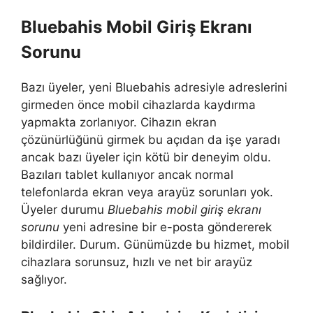
Bluebahis Mobil Giriş Ekranı
Sorunu
Bazı üyeler, yeni Bluebahis adresiyle adreslerini
girmeden önce mobil cihazlarda kaydırma
yapmakta zorlanıyor. Cihazın ekran
çözünürlüğünü girmek bu açıdan da işe yaradı
ancak bazı üyeler için kötü bir deneyim oldu.
Bazıları tablet kullanıyor ancak normal
telefonlarda ekran veya arayüz sorunları yok.
Üyeler durumu
Bluebahis mobil giriş ekranı
sorunu
yeni adresine bir e-posta göndererek
bildirdiler. Durum. Günümüzde bu hizmet, mobil
cihazlara sorunsuz, hızlı ve net bir arayüz
sağlıyor.