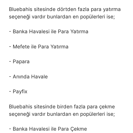
Bluebahis sitesinde dörtden fazla para yatırma
seçeneği vardır bunlardan en popülerleri ise;
- Banka Havalesi ile Para Yatırma
- Mefete ile Para Yatırma
- Papara
- Anında Havale
- Payfix
Bluebahis sitesinde birden fazla para çekme
seçeneği vardır bunlardan en popülerleri ise;
- Banka Havalesi ile Para Çekme