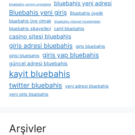
bluebahis yeni adresi
bluebahis yaygın uygulama
Bluebahis yeni giriş
Bluebahis üyelik
bluebahis üye olmak
bluebahis şikayet i̇ncelemeleri
bluebahis şikayetleri
canli bluebahis
casino sitesi bluebahis
giris adresi bluebahis
giris bluebahis
giris yap bluebahis
girisi bluebahis
güncel adresi bluebahis
kayit bluebahis
twitter bluebahis
yeni adresi bluebahis
yeni giris bluebahis
Arşivler