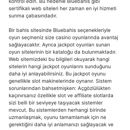
kontrol edin. Bu nedenle Bluebahis gibi
sertifikalı web siteleri her zaman en iyi hizmeti
sunma çabasındadır.
Bir bahis sitesinde Bluebahis seçenekleriyle
oyun seçmeniz size casino oyunlarında avantaj
sağlayacaktır. Ayrıca jackpot oyunları sunan
oyun sitelerinin bir kataloğu da bulunmaktadır.
Web sitemizdeki bu bilgileri okuyarak hangi
sitelerin hangi jackpot oyunlarını sunduğunu
daha iyi anlayabilirsiniz. Bu jackpot oyunu
genellikle slot makinelerinde oynanır. Sistem
sorunlarından bahsetmişken: Açgözlülükten
kaçınırsanız özellikle slot ve affiliate slotlarda
sizi belli bir seviyeye taşıyacak sistemler
mevcut. Bu sistemlerden herhangi birinde
uzmanlaşmak, oyunu tamamlamak için ne
gerektiğini daha iyi anlamanızı sağlayacak ve