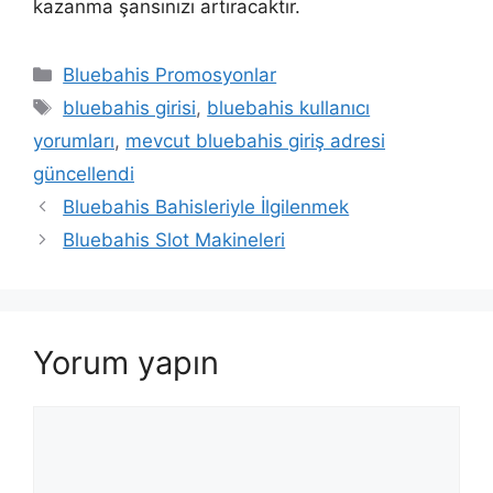
kazanma şansınızı artıracaktır.
Kategoriler
Bluebahis Promosyonlar
Etiketler
bluebahis girisi
,
bluebahis kullanıcı
yorumları
,
mevcut bluebahis giriş adresi
güncellendi
Bluebahis Bahisleriyle İlgilenmek
Bluebahis Slot Makineleri
Yorum yapın
Yorum