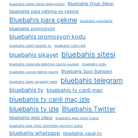
Bluebahis Oyun Sitesi
bluebahis neden adres değiştirelim
bluebahis para yatırma ve çekme
Bluebahis para çekme
bluebahis popülarite
bluebahis promosyon
bluebahis promosyon kodu
bluebahis ruleti kazandı mı
bluebahis rulet çark
bluebahis sitesi
bluebahis sikayet
bluebahis sitesinde dağıtılan casino oyunları
bluebahis slotu
Bluebahis Spor Bahisleri
bluebahis sosyal medya casino
bluebahis telegram
bluebahis talep seçeneği nedir
bluebahis tv
bluebahis tv canli maç
bluebahis tv canli maç izle
bluebahis tv izle
Bluebahis Twitter
bluebahis web sitesi
bluebahis web sitesi lisansı
bluebahis web sitesi üzerinden çevrimiçi bahis
bluebahis whatsapp
bluebahis yasal mı