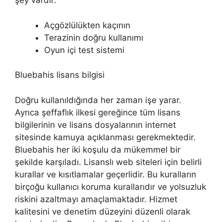
şey vardır:
Açgözlülükten kaçının
Terazinin doğru kullanımı
Oyun içi test sistemi
Bluebahis lisans bilgisi
Doğru kullanıldığında her zaman işe yarar.
Ayrıca şeffaflık ilkesi gereğince tüm lisans
bilgilerinin ve lisans dosyalarının internet
sitesinde kamuya açıklanması gerekmektedir.
Bluebahis her iki koşulu da mükemmel bir
şekilde karşıladı. Lisanslı web siteleri için belirli
kurallar ve kısıtlamalar geçerlidir. Bu kuralların
birçoğu kullanıcı koruma kurallarıdır ve yolsuzluk
riskini azaltmayı amaçlamaktadır. Hizmet
kalitesini ve denetim düzeyini düzenli olarak