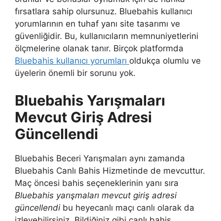
fırsatlara sahip olursunuz. Bluebahis kullanıcı
yorumlarının en tuhaf yanı site tasarımı ve
güvenliğidir. Bu, kullanıcıların memnuniyetlerini
ölçmelerine olanak tanır. Birçok platformda
Bluebahis kullanıcı yorumları
oldukça olumlu ve
üyelerin önemli bir sorunu yok.
Bluebahis Yarışmaları
Mevcut Giriş Adresi
Güncellendi
Bluebahis Beceri Yarışmaları aynı zamanda
Bluebahis Canlı Bahis Hizmetinde de mevcuttur.
Maç öncesi bahis seçeneklerinin yanı sıra
Bluebahis yarışmaları mevcut giriş adresi
güncellendi
bu heyecanlı maçı canlı olarak da
izleyebilirsiniz. Bildiğiniz gibi canlı bahis