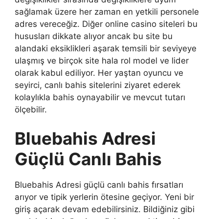
sağlamak üzere her zaman en yetkili personele
adres vereceğiz. Diğer online casino siteleri bu
hususları dikkate alıyor ancak bu site bu
alandaki eksiklikleri aşarak temsili bir seviyeye
ulaşmış ve birçok site hala rol model ve lider
olarak kabul ediliyor. Her yaştan oyuncu ve
seyirci, canlı bahis sitelerini ziyaret ederek
kolaylıkla bahis oynayabilir ve mevcut tutarı
ölçebilir.
Bluebahis Adresi
Güçlü Canlı Bahis
Bluebahis Adresi güçlü canlı bahis fırsatları
arıyor ve tipik yerlerin ötesine geçiyor. Yeni bir
giriş açarak devam edebilirsiniz. Bildiğiniz gibi