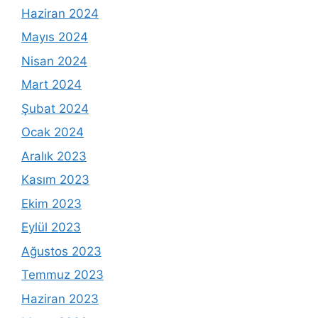
Haziran 2024
Mayıs 2024
Nisan 2024
Mart 2024
Şubat 2024
Ocak 2024
Aralık 2023
Kasım 2023
Ekim 2023
Eylül 2023
Ağustos 2023
Temmuz 2023
Haziran 2023