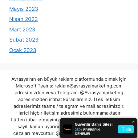
Mayıs 2023
Nisan 2023
Mart 2023
Şubat 2023
Ocak 2023
Avrasya'nın en büyük reklam platformunda olmak için
Microsoft Teams:
reklam@avrasyamarketing.com
adresimizden veya Telegram: @Avrasyamarketing
adresimizden irtibat kurabilirsiniz. (Tek iletişim
adreslerimiz teams / telegram ve mail adresimizdir.
Harici hiçbir iletişim adresimiz bulunmamaktadır.
Lütfen itibar etmeyiniz.) Türkiye yasalarına göre 7258
sayılı kanun uyarınca yasa dışı bahis oynamanın
cezaları mevcuttur. Şu an bulunduğunuz site hiç bir