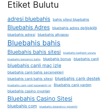
Etiket Bulutu
adresi bluebahis
bahis sitesi bluebahis
Bluebahis Adres
bluebahis adres değişikliği
bluebahis adresi
bluebahis altyapısı
Bluebahis bahis
Bluebahis bahis sitesi
bluebahis bağlantı sorunu
bluebahis bonus
bluebahis canli
bluebahis benzersiz bahis
bluebahis canli maç izle
bluebahis canlı bahis seçenekleri
bluebahis canlı destek
bluebahis canlı bahis sitesi
Bluebahis canlı yardım
bluebahis canlı rulet kazanabilir mi
bluebahis casino oyunları
Bluebahis Casino Sitesi
bluebahis com
bluebahis dolandırıcı güvenilir