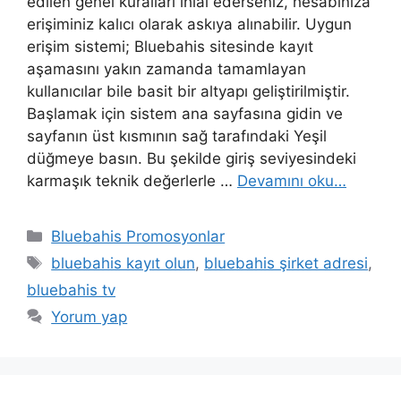
edilen genel kuralları ihlal ederseniz, hesabınıza
erişiminiz kalıcı olarak askıya alınabilir. Uygun
erişim sistemi; Bluebahis sitesinde kayıt
aşamasını yakın zamanda tamamlayan
kullanıcılar bile basit bir altyapı geliştirilmiştir.
Başlamak için sistem ana sayfasına gidin ve
sayfanın üst kısmının sağ tarafındaki Yeşil
düğmeye basın. Bu şekilde giriş seviyesindeki
karmaşık teknik değerlerle …
Devamını oku…
Kategoriler
Bluebahis Promosyonlar
Etiketler
bluebahis kayıt olun
,
bluebahis şirket adresi
,
bluebahis tv
Yorum yap