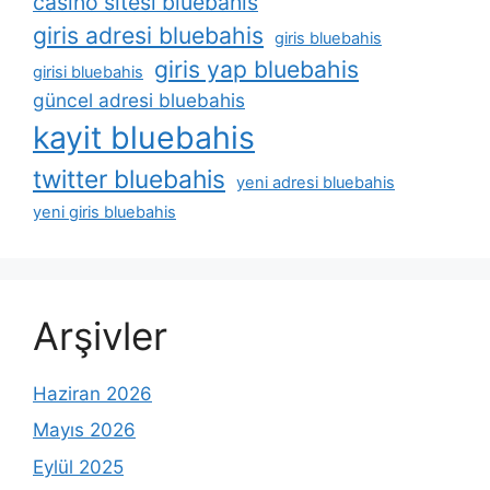
casino sitesi bluebahis
giris adresi bluebahis
giris bluebahis
giris yap bluebahis
girisi bluebahis
güncel adresi bluebahis
kayit bluebahis
twitter bluebahis
yeni adresi bluebahis
yeni giris bluebahis
Arşivler
Haziran 2026
Mayıs 2026
Eylül 2025