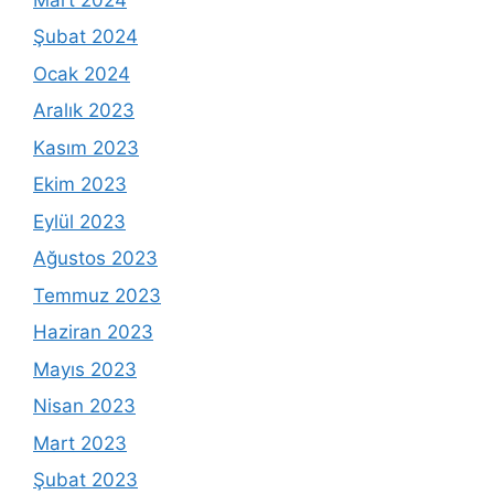
Şubat 2024
Ocak 2024
Aralık 2023
Kasım 2023
Ekim 2023
Eylül 2023
Ağustos 2023
Temmuz 2023
Haziran 2023
Mayıs 2023
Nisan 2023
Mart 2023
Şubat 2023