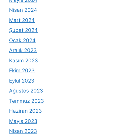
Nisan 2024
Mart 2024
Şubat 2024
Ocak 2024
Aralık 2023
Kasım 2023
Ekim 2023
Eylül 2023
Ağustos 2023
Temmuz 2023
Haziran 2023
Mayıs 2023
Nisan 2023