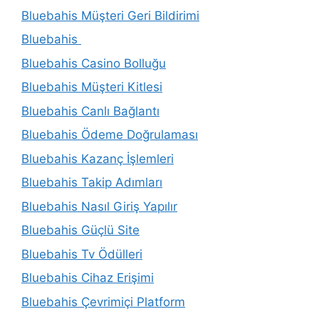
Bluebahis Müşteri Geri Bildirimi
Bluebahis
Bluebahis Casino Bolluğu
Bluebahis Müşteri Kitlesi
Bluebahis Canlı Bağlantı
Bluebahis Ödeme Doğrulaması
Bluebahis Kazanç İşlemleri
Bluebahis Takip Adımları
Bluebahis Nasıl Giriş Yapılır
Bluebahis Güçlü Site
Bluebahis Tv Ödülleri
Bluebahis Cihaz Erişimi
Bluebahis Çevrimiçi Platform