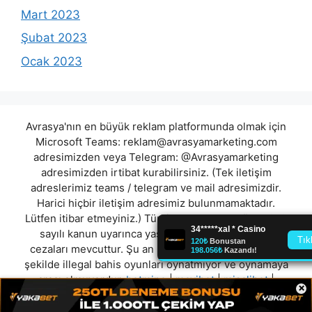
Mart 2023
Şubat 2023
Ocak 2023
Avrasya'nın en büyük reklam platformunda olmak için
Microsoft Teams:
reklam@avrasyamarketing.com
adresimizden veya Telegram: @Avrasyamarketing
adresimizden irtibat kurabilirsiniz. (Tek iletişim
adreslerimiz teams / telegram ve mail adresimizdir.
Harici hiçbir iletişim adresimiz bulunmamaktadır.
Lütfen itibar etmeyiniz.) Türkiye yasalarına göre 7258
sayılı kanun uyarınca yasa dışı bahis oynamanın
cezaları mevcuttur. Şu an bulunduğunuz site hiç bir
şekilde illegal bahis oyunları oynatmıyor ve oynamaya
aracı olmuyordur.
betmino
|
mavibet
|
misalibet
|
×
maltbahis
|
betreward
|
pablosbet
|
axbet
|
undobet