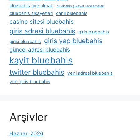
bluebahis üye olmak
bluebahis şikayet i̇ncelemeleri
bluebahis şikayetleri
canli bluebahis
casino sitesi bluebahis
giris adresi bluebahis
giris bluebahis
giris yap bluebahis
girisi bluebahis
güncel adresi bluebahis
kayit bluebahis
twitter bluebahis
yeni adresi bluebahis
yeni giris bluebahis
Arşivler
Haziran 2026