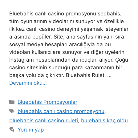
Bluebahis canlı casino promosyonu seobahis,
tüm oyunlarının videolarını sunuyor ve özellikle
ilk kez canlı casino deneyimi yaşamak isteyenler
arasında popüler. Site, ana sayfasının yanı sıra
sosyal medya hesapları aracılığıyla da bu
videoları kullanıcılara sunuyor ve diğer üyelerin
Instagram hesaplarından da ipuçları alıyor. Çoğu
casino sitesinin sunduğu para kazanmanın bir
başka yolu da çıkrıktır. Bluebahis Ruleti …
Devamını oku…
Kategoriler
Bluebahis Promosyonlar
Etiketler
bluebahis canlı casino promosyonu
,
bluebahis canlı casino ruleti
,
bluebahis kaç oldu
Yorum yap