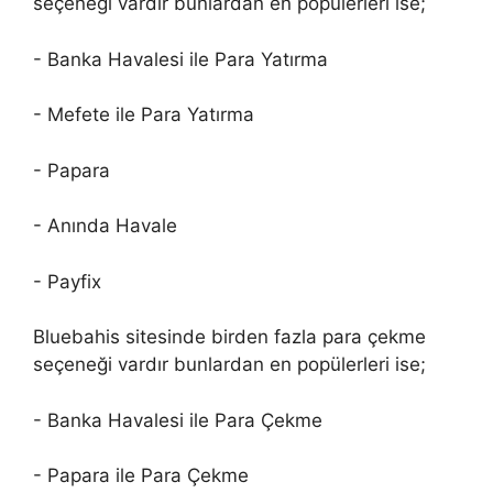
seçeneği vardır bunlardan en popülerleri ise;
- Banka Havalesi ile Para Yatırma
- Mefete ile Para Yatırma
- Papara
- Anında Havale
- Payfix
Bluebahis sitesinde birden fazla para çekme
seçeneği vardır bunlardan en popülerleri ise;
- Banka Havalesi ile Para Çekme
- Papara ile Para Çekme