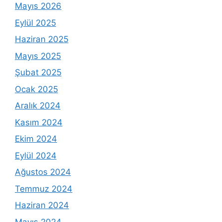
Mayıs 2026
Eylül 2025
Haziran 2025
Mayıs 2025
Şubat 2025
Ocak 2025
Aralık 2024
Kasım 2024
Ekim 2024
Eylül 2024
Ağustos 2024
Temmuz 2024
Haziran 2024
Mayıs 2024