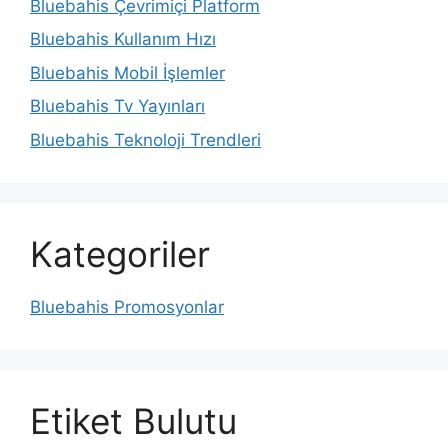
Bluebahis Çevrimiçi Platform
Bluebahis Kullanım Hızı
Bluebahis Mobil İşlemler
Bluebahis Tv Yayınları
Bluebahis Teknoloji Trendleri
Kategoriler
Bluebahis Promosyonlar
Etiket Bulutu