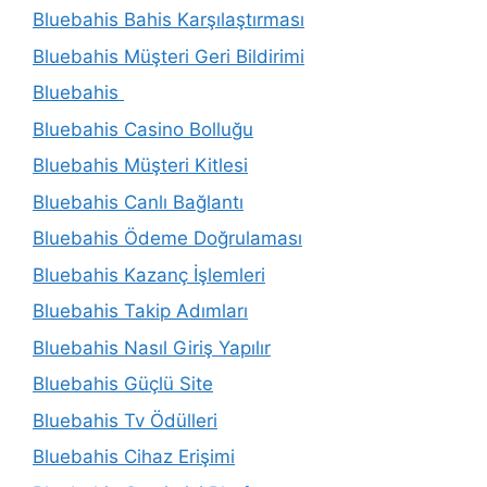
Bluebahis Bahis Karşılaştırması
Bluebahis Müşteri Geri Bildirimi
Bluebahis
Bluebahis Casino Bolluğu
Bluebahis Müşteri Kitlesi
Bluebahis Canlı Bağlantı
Bluebahis Ödeme Doğrulaması
Bluebahis Kazanç İşlemleri
Bluebahis Takip Adımları
Bluebahis Nasıl Giriş Yapılır
Bluebahis Güçlü Site
Bluebahis Tv Ödülleri
Bluebahis Cihaz Erişimi