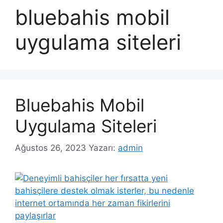
bluebahis mobil
uygulama siteleri
Bluebahis Mobil
Uygulama Siteleri
Ağustos 26, 2023
Yazarı:
admin