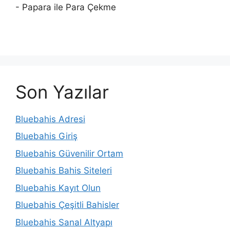
- Papara ile Para Çekme
Son Yazılar
Bluebahis Adresi
Bluebahis Giriş
Bluebahis Güvenilir Ortam
Bluebahis Bahis Siteleri
Bluebahis Kayıt Olun
Bluebahis Çeşitli Bahisler
Bluebahis Sanal Altyapı