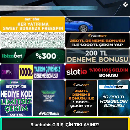
×
Bluebahis GİRİŞ İÇİN TIKLAYINIZ!