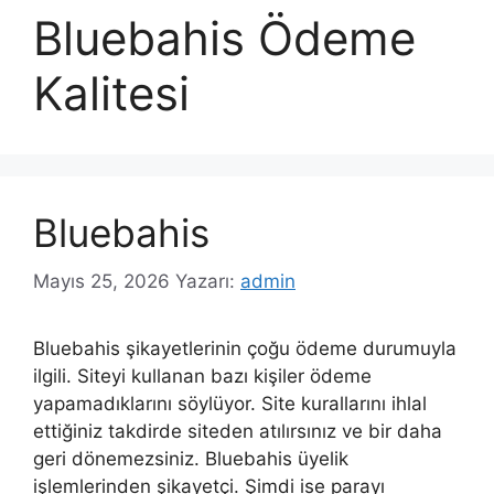
Bluebahis Ödeme
Kalitesi
Bluebahis
Mayıs 25, 2026
Yazarı:
admin
Bluebahis şikayetlerinin çoğu ödeme durumuyla
ilgili. Siteyi kullanan bazı kişiler ödeme
yapamadıklarını söylüyor. Site kurallarını ihlal
ettiğiniz takdirde siteden atılırsınız ve bir daha
geri dönemezsiniz. Bluebahis üyelik
işlemlerinden şikayetçi. Şimdi ise parayı