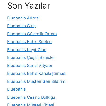
Son Yazılar
Bluebahis Adresi
Bluebahis Giriş
Bluebahis Güvenilir Ortam
Bluebahis Bahis Siteleri
Bluebahis Kayıt Olun
Bluebahis Çeşitli Bahisler
Bluebahis Sanal Altyapı
Bluebahis Bahis Karşılaştırması
Bluebahis Müşteri Geri Bildirimi
Bluebahis
Bluebahis Casino Bolluğu
Bluebahis Müşteri Kitlesi