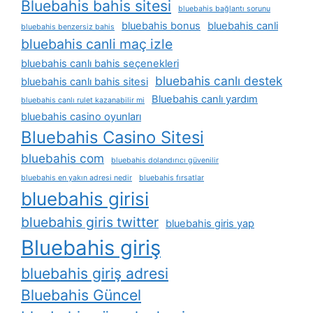
Bluebahis bahis sitesi
bluebahis bağlantı sorunu
bluebahis bonus
bluebahis canli
bluebahis benzersiz bahis
bluebahis canli maç izle
bluebahis canlı bahis seçenekleri
bluebahis canlı destek
bluebahis canlı bahis sitesi
Bluebahis canlı yardım
bluebahis canlı rulet kazanabilir mi
bluebahis casino oyunları
Bluebahis Casino Sitesi
bluebahis com
bluebahis dolandırıcı güvenilir
bluebahis en yakın adresi nedir
bluebahis fırsatlar
bluebahis girisi
bluebahis giris twitter
bluebahis giris yap
Bluebahis giriş
bluebahis giriş adresi
Bluebahis Güncel