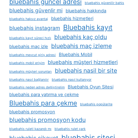
bluebahis güncel adresi
bluebahis güvenilir bahis
bluebahis güvenlir mi
bluebahis hakkında
bluebahis hizmetleri
bluebahis haksız avantaj
Bluebahis kayıt
bluebahis instagram
bluebahis kaç oldu
bluebahis kayıt süreci hızlı
bluebahis maç izleme
bluebahis maç izle
Bluebahis Mobil
bluebahis mevcut giriş adresi
bluebahis müşteri hizmetleri
bluebahis mobil erişim
bluebahis nasil bir site
bluebahis müşteri sorunları
bluebahis nasıl bağlanılır
bluebahis nasıl kullanıyor
Bluebahis Oyun Sitesi
bluebahis neden adres değiştirelim
bluebahis para yatırma ve çekme
Bluebahis para çekme
bluebahis popülarite
bluebahis promosyon
bluebahis promosyon kodu
bluebahis ruleti kazandı mı
bluebahis rulet çark
bluebahis sitesi
bluebahis sikayet