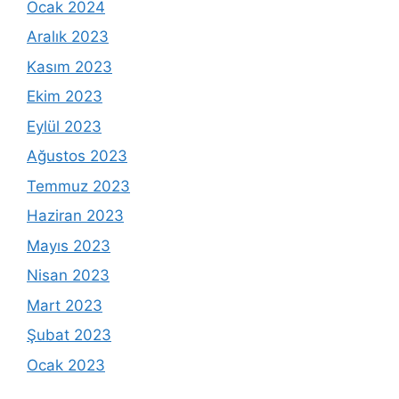
Ocak 2024
Aralık 2023
Kasım 2023
Ekim 2023
Eylül 2023
Ağustos 2023
Temmuz 2023
Haziran 2023
Mayıs 2023
Nisan 2023
Mart 2023
Şubat 2023
Ocak 2023