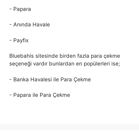
- Papara
- Anında Havale
- Payfix
Bluebahis sitesinde birden fazla para çekme
seçeneği vardır bunlardan en popülerleri ise;
- Banka Havalesi ile Para Çekme
- Papara ile Para Çekme