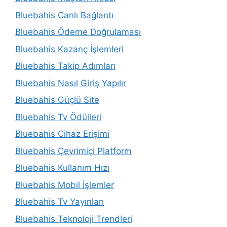
Bluebahis Canlı Bağlantı
Bluebahis Ödeme Doğrulaması
Bluebahis Kazanç İşlemleri
Bluebahis Takip Adımları
Bluebahis Nasıl Giriş Yapılır
Bluebahis Güçlü Site
Bluebahis Tv Ödülleri
Bluebahis Cihaz Erişimi
Bluebahis Çevrimiçi Platform
Bluebahis Kullanım Hızı
Bluebahis Mobil İşlemler
Bluebahis Tv Yayınları
Bluebahis Teknoloji Trendleri