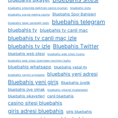
bluebahis sitesinde dağıtılan casino oyunları
bluebahis slotu
Bluebahis Spor Bahisleri
bluebahis sosyal medya casino
bluebahis telegram
bluebahis talep seçeneği nedir
bluebahis tv
bluebahis tv canli maç
bluebahis tv canli maç izle
bluebahis tv izle
Bluebahis Twitter
bluebahis web sitesi
bluebahis web sitesi lisansı
bluebahis web sitesi üzerinden çevrimiçi bahis
bluebahis whatsapp
bluebahis yasal mı
bluebahis yeni adresi
bluebahis yaygın uygulama
Bluebahis yeni giriş
Bluebahis üyelik
bluebahis üye olmak
bluebahis şikayet i̇ncelemeleri
bluebahis şikayetleri
canli bluebahis
casino sitesi bluebahis
giris adresi bluebahis
giris bluebahis