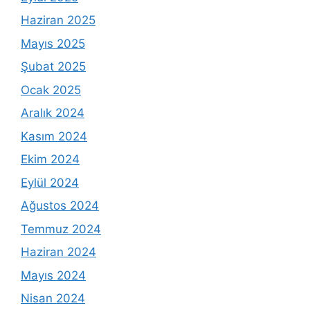
Haziran 2025
Mayıs 2025
Şubat 2025
Ocak 2025
Aralık 2024
Kasım 2024
Ekim 2024
Eylül 2024
Ağustos 2024
Temmuz 2024
Haziran 2024
Mayıs 2024
Nisan 2024