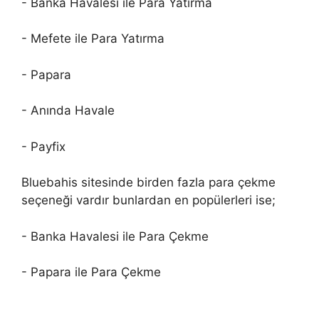
- Banka Havalesi ile Para Yatırma
- Mefete ile Para Yatırma
- Papara
- Anında Havale
- Payfix
Bluebahis sitesinde birden fazla para çekme
seçeneği vardır bunlardan en popülerleri ise;
- Banka Havalesi ile Para Çekme
- Papara ile Para Çekme