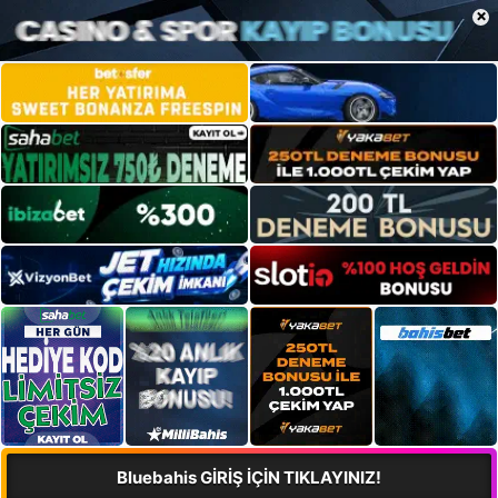
×
Bluebahis GİRİŞ İÇİN TIKLAYINIZ!