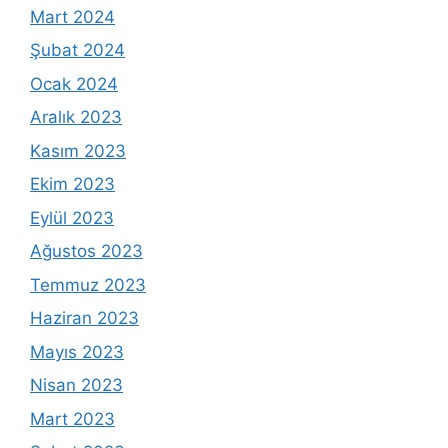
Mart 2024
Şubat 2024
Ocak 2024
Aralık 2023
Kasım 2023
Ekim 2023
Eylül 2023
Ağustos 2023
Temmuz 2023
Haziran 2023
Mayıs 2023
Nisan 2023
Mart 2023