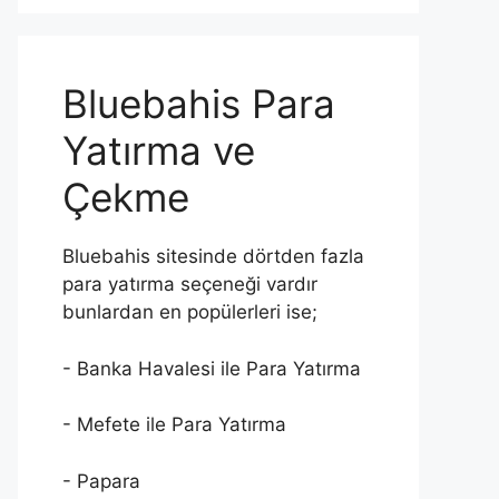
Bluebahis Para
Yatırma ve
Çekme
Bluebahis sitesinde dörtden fazla
para yatırma seçeneği vardır
bunlardan en popülerleri ise;
- Banka Havalesi ile Para Yatırma
- Mefete ile Para Yatırma
- Papara