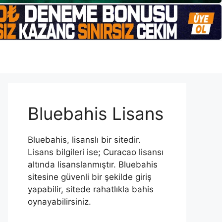
Bluebahis Lisans
Bluebahis, lisanslı bir sitedir.
Lisans bilgileri ise; Curacao lisansı
altında lisanslanmıştır. Bluebahis
sitesine güvenli bir şekilde giriş
yapabilir, sitede rahatlıkla bahis
oynayabilirsiniz.