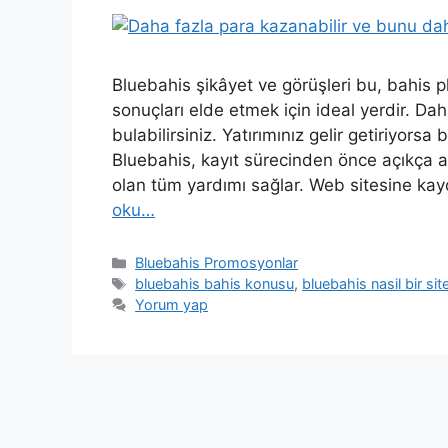
Bluebahis şikâyet ve görüşleri bu, bahis 
sonuçları elde etmek için ideal yerdir. Da
bulabilirsiniz. Yatırımınız gelir getiriyorsa
Bluebahis, kayıt sürecinden önce açıkça aç
olan tüm yardımı sağlar. Web sitesine 
oku…
Kategoriler
Bluebahis Promosyonlar
Etiketler
bluebahis bahis konusu
,
bluebahis nasil bir sit
Yorum yap