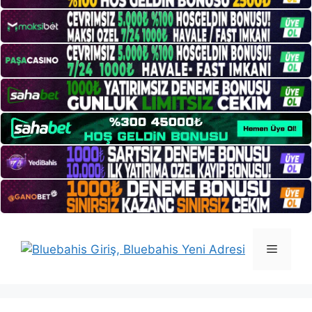
İçeriğe
atla
Menü