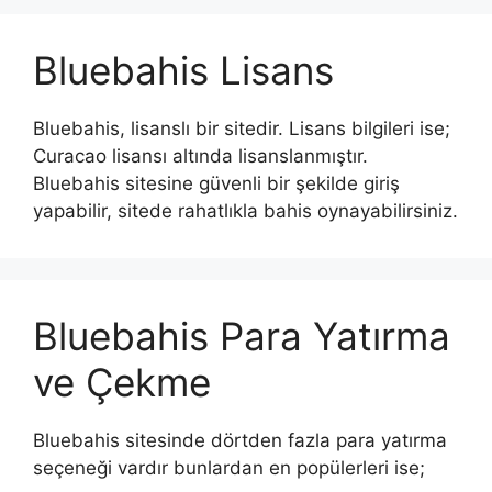
Bluebahis Lisans
Bluebahis, lisanslı bir sitedir. Lisans bilgileri ise;
Curacao lisansı altında lisanslanmıştır.
Bluebahis sitesine güvenli bir şekilde giriş
yapabilir, sitede rahatlıkla bahis oynayabilirsiniz.
Bluebahis Para Yatırma
ve Çekme
Bluebahis sitesinde dörtden fazla para yatırma
seçeneği vardır bunlardan en popülerleri ise;