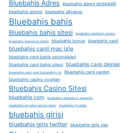
Bluebahis Adres
bluebahis adres değişikliği
bluebahis adresi
bluebahis altyapısı
Bluebahis bahis
Bluebahis bahis sitesi
bluebahis bağlantı sorunu
bluebahis bonus
bluebahis canli
bluebahis benzersiz bahis
bluebahis canli maç izle
bluebahis canlı bahis seçenekleri
bluebahis canlı destek
bluebahis canlı bahis sitesi
Bluebahis canlı yardım
bluebahis canlı rulet kazanabilir mi
bluebahis casino oyunları
Bluebahis Casino Sitesi
bluebahis com
bluebahis dolandırıcı güvenilir
bluebahis en yakın adresi nedir
bluebahis fırsatlar
bluebahis girisi
bluebahis giris twitter
bluebahis giris yap