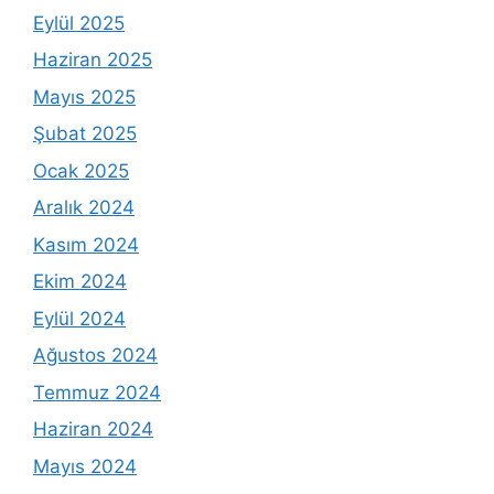
Eylül 2025
Haziran 2025
Mayıs 2025
Şubat 2025
Ocak 2025
Aralık 2024
Kasım 2024
Ekim 2024
Eylül 2024
Ağustos 2024
Temmuz 2024
Haziran 2024
Mayıs 2024