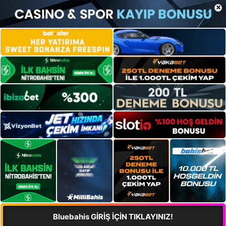
×
Bluebahis GİRİŞ İÇİN TIKLAYINIZ!