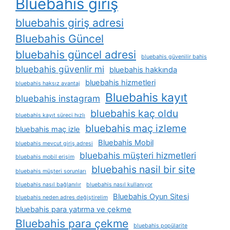
Bluebahis giriş
bluebahis giriş adresi
Bluebahis Güncel
bluebahis güncel adresi
bluebahis güvenilir bahis
bluebahis güvenlir mi
bluebahis hakkında
bluebahis hizmetleri
bluebahis haksız avantaj
Bluebahis kayıt
bluebahis instagram
bluebahis kaç oldu
bluebahis kayıt süreci hızlı
bluebahis maç izleme
bluebahis maç izle
Bluebahis Mobil
bluebahis mevcut giriş adresi
bluebahis müşteri hizmetleri
bluebahis mobil erişim
bluebahis nasil bir site
bluebahis müşteri sorunları
bluebahis nasıl bağlanılır
bluebahis nasıl kullanıyor
Bluebahis Oyun Sitesi
bluebahis neden adres değiştirelim
bluebahis para yatırma ve çekme
Bluebahis para çekme
bluebahis popülarite