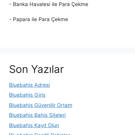
- Banka Havalesi ile Para Çekme
- Papara ile Para Çekme
Son Yazılar
Bluebahis Adresi
Bluebahis Giriş
Bluebahis Güvenilir Ortam
Bluebahis Bahis Siteleri
Bluebahis Kayıt Olun