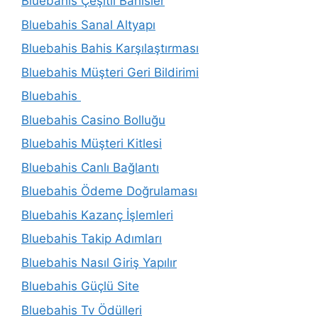
Bluebahis Çeşitli Bahisler
Bluebahis Sanal Altyapı
Bluebahis Bahis Karşılaştırması
Bluebahis Müşteri Geri Bildirimi
Bluebahis
Bluebahis Casino Bolluğu
Bluebahis Müşteri Kitlesi
Bluebahis Canlı Bağlantı
Bluebahis Ödeme Doğrulaması
Bluebahis Kazanç İşlemleri
Bluebahis Takip Adımları
Bluebahis Nasıl Giriş Yapılır
Bluebahis Güçlü Site
Bluebahis Tv Ödülleri