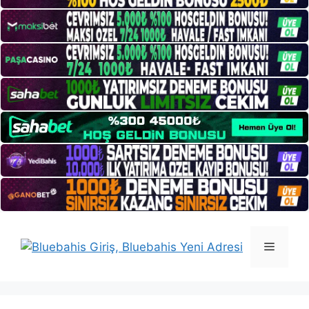
İçeriğe
atla
Menü