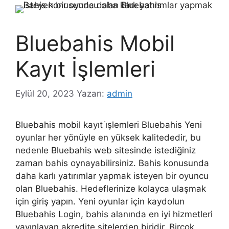
Bluebahis Mobil
Kayıt İşlemleri
Eylül 20, 2023
Yazarı:
admin
Bluebahis mobil kayıt i̇şlemleri Bluebahis Yeni
oyunlar her yönüyle en yüksek kalitededir, bu
nedenle Bluebahis web sitesinde istediğiniz
zaman bahis oynayabilirsiniz. Bahis konusunda
daha karlı yatırımlar yapmak isteyen bir oyuncu
olan Bluebahis. Hedeflerinize kolayca ulaşmak
için giriş yapın. Yeni oyunlar için kaydolun
Bluebahis Login, bahis alanında en iyi hizmetleri
yayınlayan akredite sitelerden biridir. Birçok