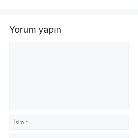
Yorum yapın
Yorum
İsim
E-