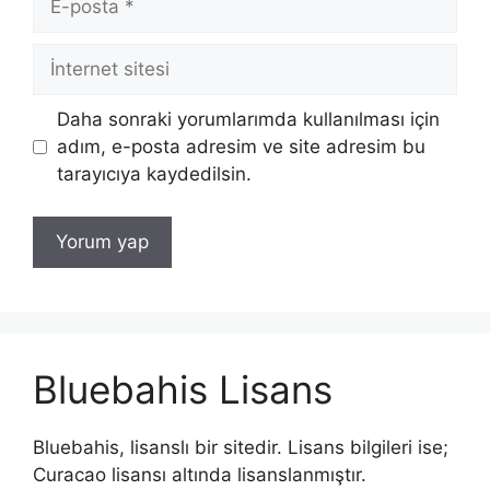
posta
İnternet
sitesi
Daha sonraki yorumlarımda kullanılması için
adım, e-posta adresim ve site adresim bu
tarayıcıya kaydedilsin.
Bluebahis Lisans
Bluebahis, lisanslı bir sitedir. Lisans bilgileri ise;
Curacao lisansı altında lisanslanmıştır.