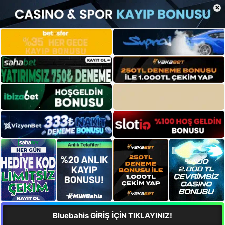
×
Bluebahis GİRİŞ İÇİN TIKLAYINIZ!