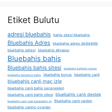
Etiket Bulutu
adresi bluebahis
bahis sitesi bluebahis
Bluebahis Adres
bluebahis adres değişikliği
bluebahis adresi
bluebahis altyapısı
Bluebahis bahis
Bluebahis bahis sitesi
bluebahis bağlantı sorunu
bluebahis bonus
bluebahis canli
bluebahis benzersiz bahis
bluebahis canli maç izle
bluebahis canlı bahis seçenekleri
bluebahis canlı destek
bluebahis canlı bahis sitesi
Bluebahis canlı yardım
bluebahis canlı rulet kazanabilir mi
bluebahis casino oyunları