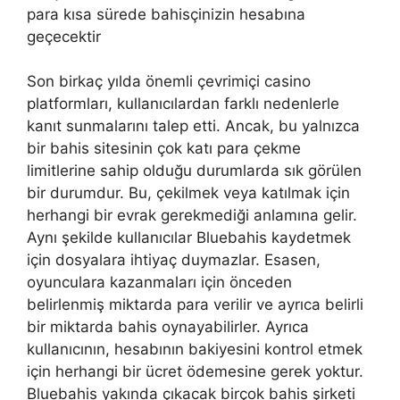
para kısa sürede bahisçinizin hesabına
geçecektir
Son birkaç yılda önemli çevrimiçi casino
platformları, kullanıcılardan farklı nedenlerle
kanıt sunmalarını talep etti. Ancak, bu yalnızca
bir bahis sitesinin çok katı para çekme
limitlerine sahip olduğu durumlarda sık görülen
bir durumdur. Bu, çekilmek veya katılmak için
herhangi bir evrak gerekmediği anlamına gelir.
Aynı şekilde kullanıcılar Bluebahis kaydetmek
için dosyalara ihtiyaç duymazlar. Esasen,
oyunculara kazanmaları için önceden
belirlenmiş miktarda para verilir ve ayrıca belirli
bir miktarda bahis oynayabilirler. Ayrıca
kullanıcının, hesabının bakiyesini kontrol etmek
için herhangi bir ücret ödemesine gerek yoktur.
Bluebahis yakında çıkacak birçok bahis şirketi