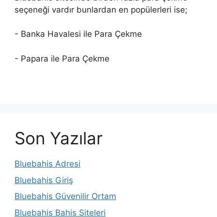
seçeneği vardır bunlardan en popülerleri ise;
- Banka Havalesi ile Para Çekme
- Papara ile Para Çekme
Son Yazılar
Bluebahis Adresi
Bluebahis Giriş
Bluebahis Güvenilir Ortam
Bluebahis Bahis Siteleri