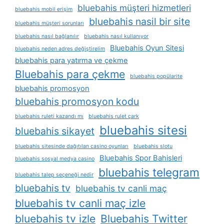
bluebahis müşteri hizmetleri
bluebahis mobil erişim
bluebahis nasil bir site
bluebahis müşteri sorunları
bluebahis nasıl bağlanılır
bluebahis nasıl kullanıyor
Bluebahis Oyun Sitesi
bluebahis neden adres değiştirelim
bluebahis para yatırma ve çekme
Bluebahis para çekme
bluebahis popülarite
bluebahis promosyon
bluebahis promosyon kodu
bluebahis ruleti kazandı mı
bluebahis rulet çark
bluebahis sitesi
bluebahis sikayet
bluebahis sitesinde dağıtılan casino oyunları
bluebahis slotu
Bluebahis Spor Bahisleri
bluebahis sosyal medya casino
bluebahis telegram
bluebahis talep seçeneği nedir
bluebahis tv
bluebahis tv canli maç
bluebahis tv canli maç izle
bluebahis tv izle
Bluebahis Twitter