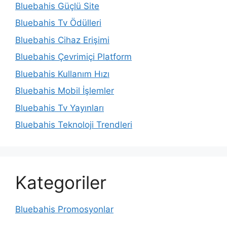
Bluebahis Güçlü Site
Bluebahis Tv Ödülleri
Bluebahis Cihaz Erişimi
Bluebahis Çevrimiçi Platform
Bluebahis Kullanım Hızı
Bluebahis Mobil İşlemler
Bluebahis Tv Yayınları
Bluebahis Teknoloji Trendleri
Kategoriler
Bluebahis Promosyonlar